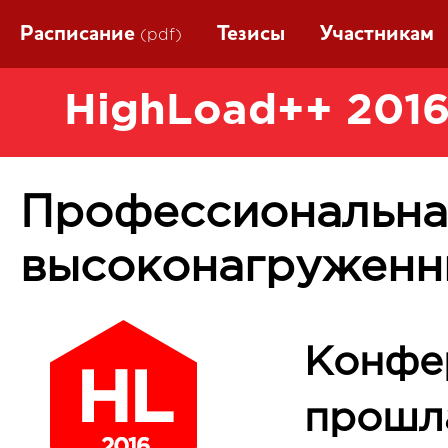
Расписание
Тезисы
Участникам
(pdf)
HighLoad++ 2016
Профессиональна
высоконагруженн
Конфе
прошла