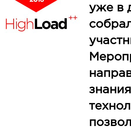
уже в 
собра
участн
Мероп
направ
знания
технол
позво