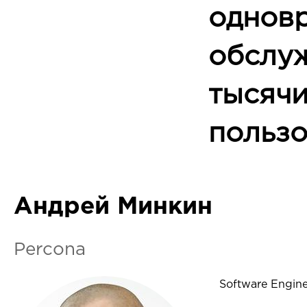
однов
обслу
тысяч
пользо
Андрей Минкин
Percona
Software Engine