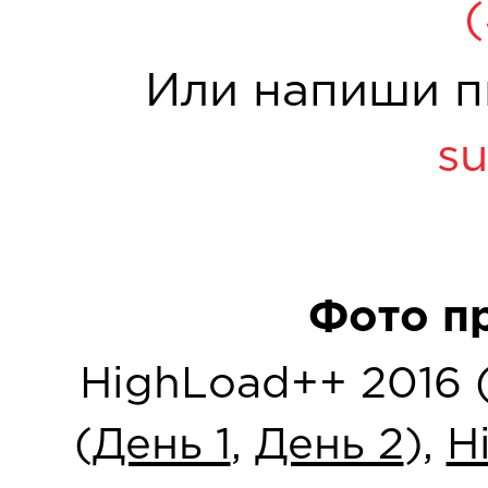
Или напиши п
su
Фото п
HighLoad++ 2016 
(
День 1
,
День 2
),
H