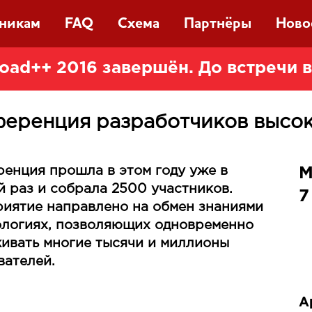
тникам
FAQ
Схема
Партнёры
Ново
oad++ 2016 завершён. До встречи 
еренция разработчиков высо
енция прошла в этом году уже в
М
й раз и собрала 2500 участников.
7
иятие направлено на обмен знаниями
ологиях, позволяющих одновременно
ивать многие тысячи и миллионы
вателей.
А