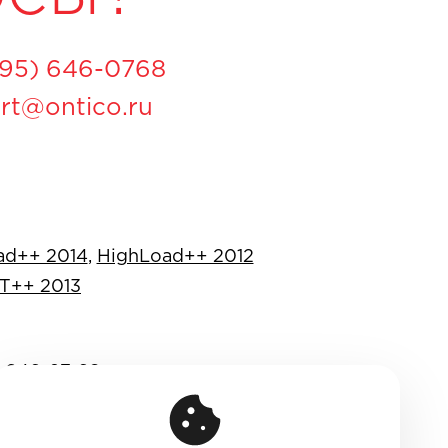
495) 646-0768
rt@ontico.ru
ad++ 2014
,
HighLoad++ 2012
Т++ 2013
 646-07-68
916) 635-95-84