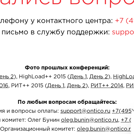
лефону у контактного центра:
+7 (
 письмо в службу поддержки:
suppo
Фото прошлых конференций:
ень 2
), HighLoad++ 2015 (
День 1
,
День 2
),
HighLo
016
, РИТ++ 2015 (
День 1
,
День 2
),
РИТ++ 2014
,
РИ
По любым вопросам обращайтесь:
ия и вопросы оплаты:
support@ontico.ru
+7(495)
 комитет: Олег Бунин
oleg.bunin@ontico.ru
,
+7 (
Организационный комитет:
oleg.bunin@ontico.ru