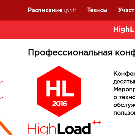
Расписание
Тезисы
Учас
(pdf)
HighL
Профессиональная конф
Конфер
десяты
Меропр
о техн
обслуж
пользо