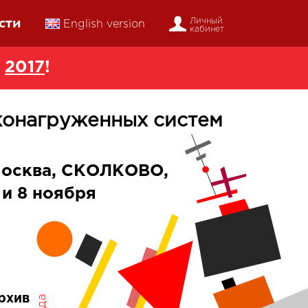
сти
Личный
English version
кабинет
в
2017
!
конагруженных систем
осква, СКОЛКОВО,
 и 8 ноября
рхив
года