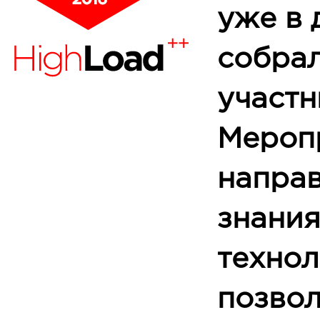
уже в 
собра
участн
Мероп
направ
знания
технол
позво