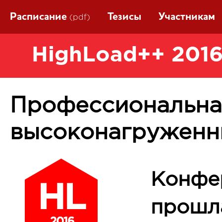
Расписание
Тезисы
Участникам
(pdf)
HighLoad++ 2016
Профессиональна
высоконагруженн
Конфе
прошла