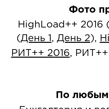
Фото п
HighLoad++ 2016 
(
День 1
,
День 2
),
H
РИТ++ 2016
, РИТ++
По любым