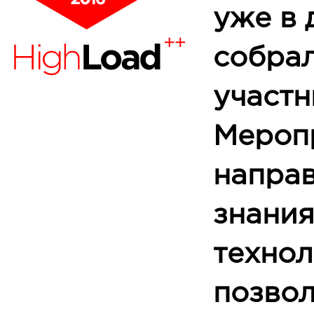
уже в 
собра
участн
Мероп
направ
знания
технол
позво