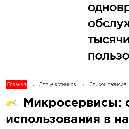
однов
обслу
тысяч
пользо
Главная
→
Для участников
→
Список тезисов
Микросервисы: 
использования в н