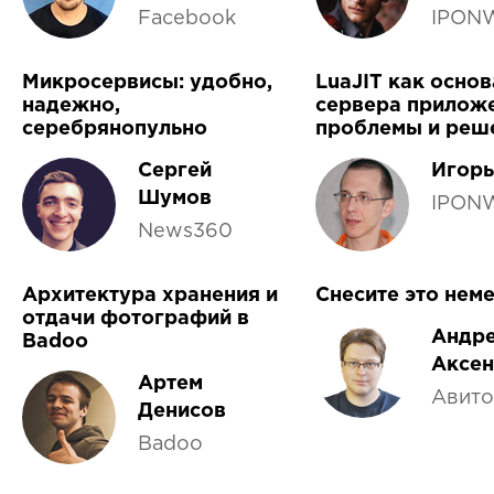
Facebook
IPON
Микросервисы: удобно,
LuaJIT как основ
надежно,
сервера приложе
серебрянопульно
проблемы и реш
Сергей
Игорь
Шумов
IPON
News360
Архитектура хранения и
Снесите это нем
отдачи фотографий в
Андр
Badoo
Аксе
Артем
Авито
Денисов
Badoo