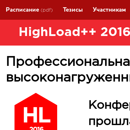
Расписание
Тезисы
Участникам
(pdf)
HighLoad++ 2016
Профессиональна
высоконагруженн
Конфе
прошла