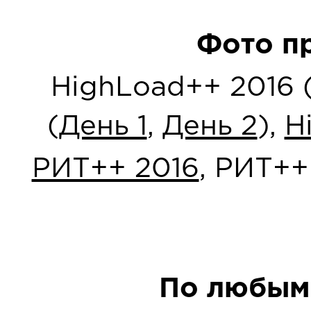
Фото п
HighLoad++ 2016 
(
День 1
,
День 2
),
H
РИТ++ 2016
, РИТ++
По любым