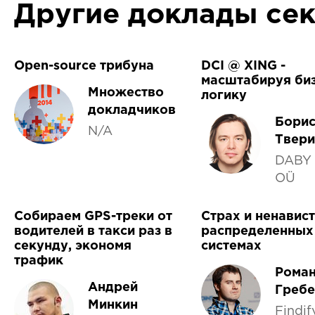
Другие доклады се
Open-source трибуна
DCI @ XING -
масштабируя биз
Множество
логику
докладчиков
Бори
N/A
Твери
DABY 
OÜ
Собираем GPS-треки от
Страх и ненавист
водителей в такси раз в
распределенных
секунду, экономя
системах
трафик
Рома
Андрей
Гребе
Минкин
Findif