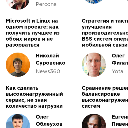
Percona
Microsoft и Linux на
Стратегия и такт
одном проекте: как
улучшения
получить лучшее из
производительн
обоих миров и не
BSS систем опер
разорваться
мобильной связи
Николай
Олег
Суровенко
Филат
News360
Yota
Как сделать
Сравнение реше
высоконагруженный
балансировке
сервис, не зная
высоконагруже
количество нагрузки
систем
Олег
Евген
Облеухов
Пивен