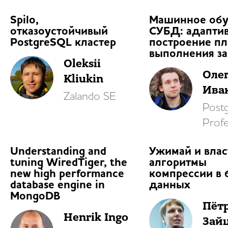
Spilo,
Машинное обу
отказоустойчивый
СУБД: адапти
PostgreSQL кластер
построение пл
выполнения за
Oleksii
Оле
Kliukin
Ива
Zalando SE
Post
Profe
Understanding and
Ужимай и влас
tuning WiredTiger, the
алгоритмы
new high performance
компрессии в 
database engine in
данных
MongoDB
Пёт
Henrik Ingo
Зай