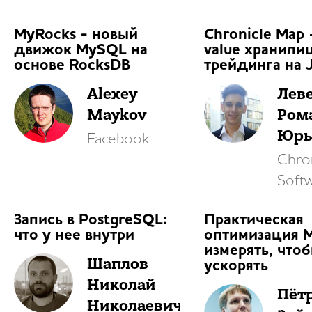
MyRocks - новый
Chronicle Map
движок MySQL на
value хранили
основе RocksDB
трейдинга на 
Alexey
Лев
Maykov
Ром
Юрь
Facebook
Chron
Soft
Запись в PostgreSQL:
Практическая
что у нее внутри
оптимизация 
измерять, что
Шаплов
ускорять
Николай
Пёт
Николаевич