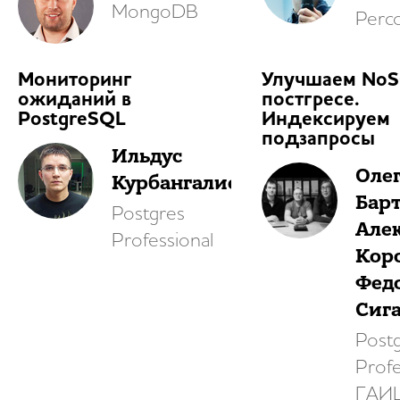
MongoDB
Perc
Мониторинг
Улучшаем NoS
ожиданий в
постгресе.
PostgreSQL
Индексируем
подзапросы
Ильдус
Оле
Курбангалиев
Барт
Postgres
Але
Professional
Кор
Фед
Сиг
Post
Profe
ГАИ