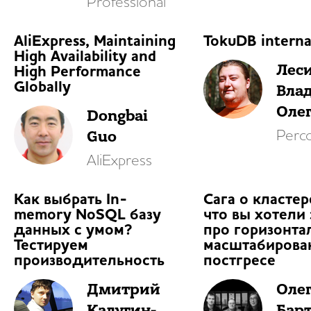
Professional
AliExpress, Maintaining
TokuDB interna
High Availability and
Лес
High Performance
Globally
Вла
Оле
Dongbai
Guo
Perc
AliExpress
Как выбрать In-
Сага о кластер
memory NoSQL базу
что вы хотели 
данных с умом?
про горизонта
Тестируем
масштабирова
производительность
постгресе
Дмитрий
Оле
Калугин-
Барт