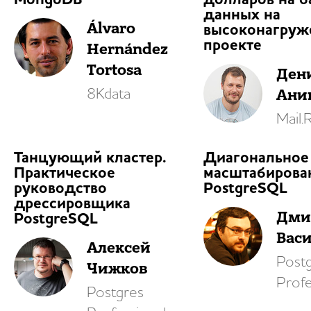
MongoDB
долларов на б
данных на
Álvaro
высоконагруж
проекте
Hernández
Tortosa
Ден
Ани
8Kdata
Mail.
Танцующий кластер.
Диагональное
Практическое
масштабирова
руководство
PostgreSQL
дрессировщика
Дми
PostgreSQL
Вас
Алексей
Post
Чижков
Profe
Postgres