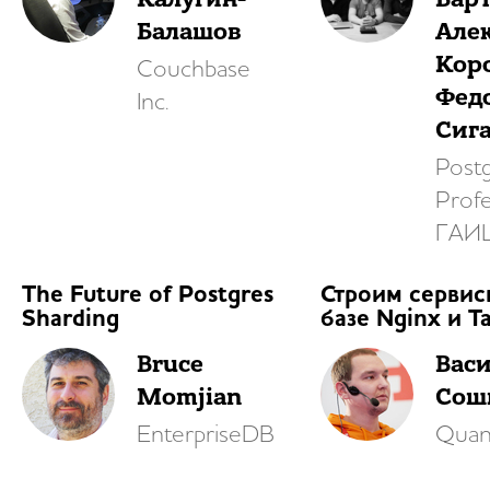
Балашов
Але
Кор
Couchbase
Фед
Inc.
Сиг
Post
Profe
ГАИ
The Future of Postgres
Строим сервис
Sharding
базе Nginx и T
Bruce
Вас
Momjian
Сош
EnterpriseDB
Quant