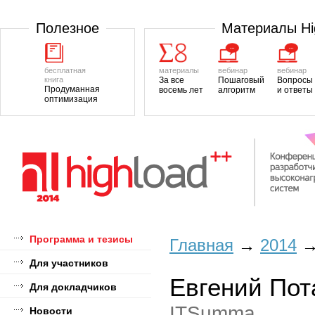
Полезноe
Материалы H
бесплатная
материалы
вебинар
вебинар
книга
За все
Пошаговый
Вопросы
Продуманная
восемь лет
алгоритм
и ответы
оптимизация
Программа и тезисы
Главная
→
2014
Для участников
Евгений Пот
Для докладчиков
ITSumma
Новости