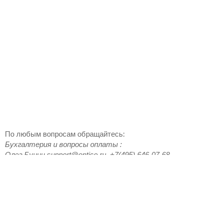
По любым вопросам обращайтесь:
Бухгалтерия и вопросы оплаты
:
Олег
Бунин
support@ontico.ru
,
+7(495) 646-07-68
Организационный комитет
:
Олег
Бунин
support@ontico.ru
,
+7 (495) 646-07-68
Программный комитет
:
Олег
Бунин
oleg.bunin@ontico.ru
,
+7 (916) 635-95-84
Горячая линия
:
+7 (495) 646-07-68, ежедневно с 10 до 22