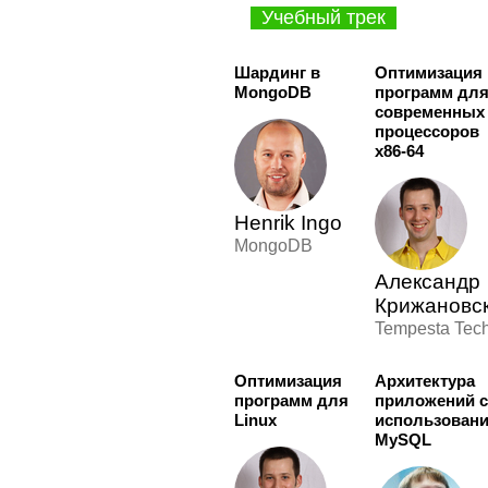
Учебный трек
Шардинг в
Оптимизация
MongoDB
программ дл
современных
процессоров
x86-64
Henrik Ingo
MongoDB
Александр
Крижановс
Tempesta Tec
Оптимизация
Архитектура
программ для
приложений 
Linux
использован
MySQL