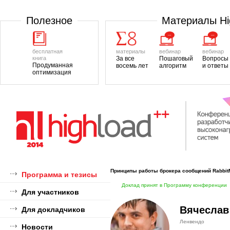
Полезноe
Материалы H
бесплатная
материалы
вебинар
вебинар
книга
За все
Пошаговый
Вопросы
Продуманная
восемь лет
алгоритм
и ответы
оптимизация
Принципы работы брокера сообщений Rabbi
Программа и тезисы
Доклад принят в Программу конференции
Для участников
Вячеслав
Для докладчиков
Ленвендо
Новости