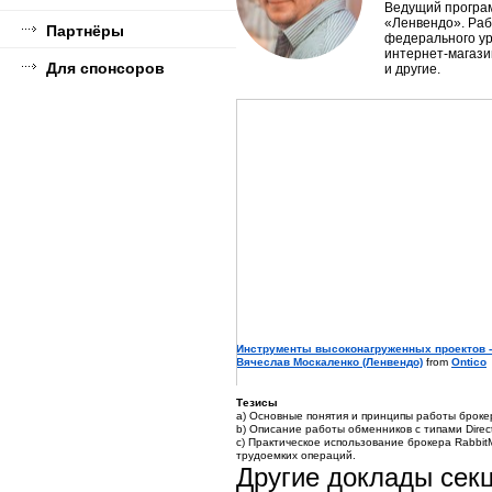
Ведущий програ
«Ленвендо». Раб
Партнёры
федерального ур
интернет-магази
Для спонсоров
и другие.
Инструменты высоконагруженных проектов -
Вячеслав Москаленко (Ленвендо)
from
Ontico
Тезисы
a) Основные понятия и принципы работы брок
b) Описание работы обменников с типами Direct 
с) Практическое использование брокера Rabbi
трудоемких операций.
Другие доклады сек