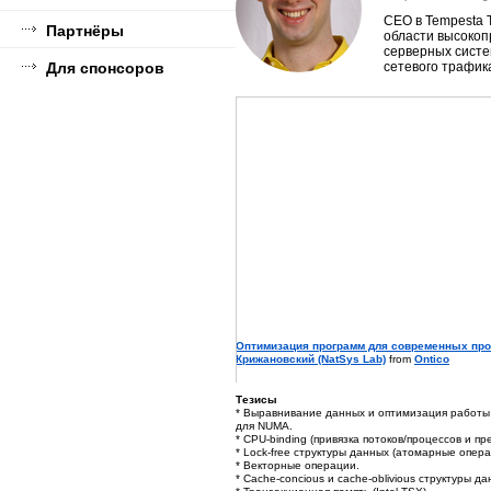
CEO в Tempesta T
Партнёры
области высоко
серверных систе
Для спонсоров
сетевого трафик
Оптимизация программ для современных проц
Крижановский (NatSys Lab)
from
Ontico
Тезисы
* Выравнивание данных и оптимизация работы
для NUMA.
* CPU-binding (привязка потоков/процессов и п
* Lock-free структуры данных (атомарные опер
* Векторные операции.
* Cache-concious и cache-oblivious структуры да