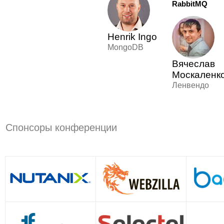
RabbitMQ
Henrik Ingo
MongoDB
Вячеслав
Москаленк
Ленвендо
Спонсоры конференции