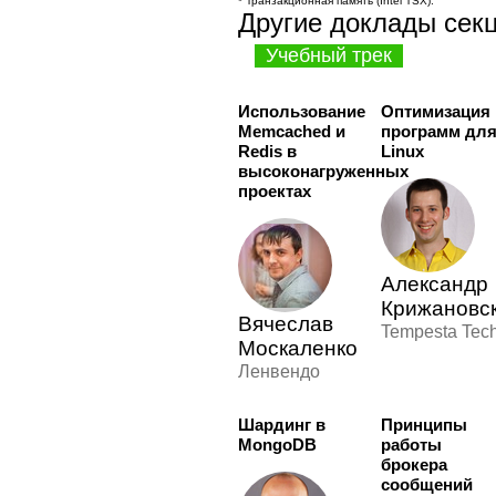
* Транзакционная память (Intel TSX).
Другие доклады сек
Учебный трек
Использование
Оптимизация
Memcached и
программ дл
Redis в
Linux
высоконагруженных
проектах
Александр
Крижановс
Вячеслав
Tempesta Tec
Москаленко
Ленвендо
Шардинг в
Принципы
MongoDB
работы
брокера
сообщений