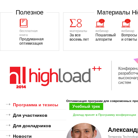
Полезноe
Материалы H
бесплатная
материалы
вебинар
вебинар
книга
За все
Пошаговый
Вопросы
Продуманная
восемь лет
алгоритм
и ответы
оптимизация
Оптимизация программ для современных про
Программа и тезисы
Учебный трек
Для участников
Доклад принят в Программу конференции
Для докладчиков
Александ
Новости
Tempesta Technolog