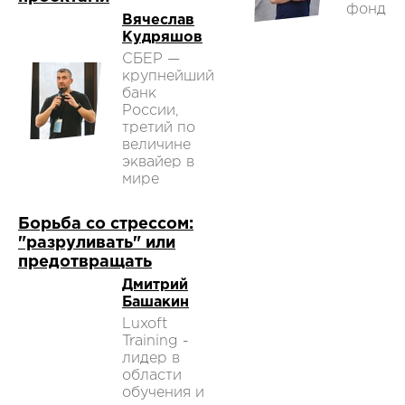
фонд
Вячеслав
Кудряшов
СБЕР —
крупнейший
банк
России,
третий по
величине
эквайер в
мире
Борьба со стрессом:
"разруливать" или
предотвращать
Дмитрий
Башакин
Luxoft
Training -
лидер в
области
обучения и