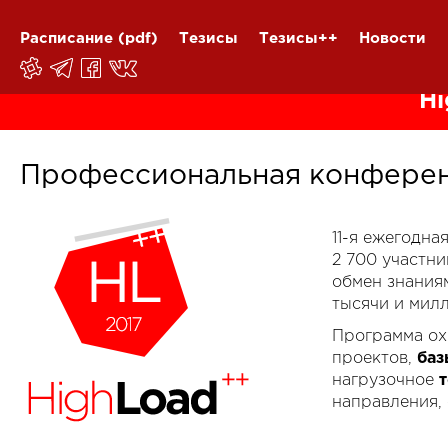
Расписание
(pdf)
Тезисы
Тезисы++
Новости
Hi
Профессиональная конферен
11-я ежегодн
2 700 участн
обмен знания
тысячи и мил
Программа ох
проектов,
баз
нагрузочное
направления,