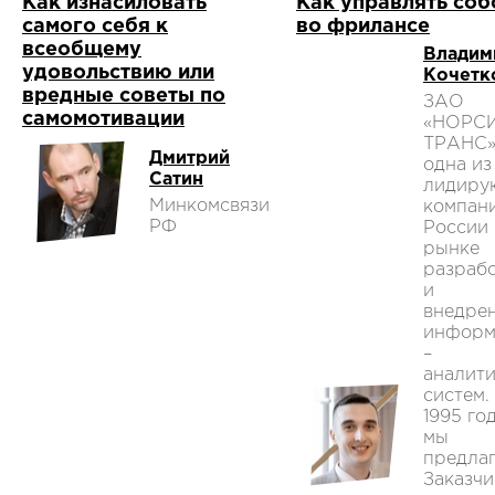
Как изнасиловать
Как управлять соб
самого себя к
во фрилансе
всеобщему
Владим
удовольствию или
Кочетк
вредные советы по
ЗАО
самомотивации
«НОРС
ТРАНС»
Дмитрий
одна из
Сатин
лидиру
Минкомсвязи
компан
РФ
России 
рынке
разраб
и
внедре
информ
–
аналит
систем.
1995 го
мы
предла
Заказч