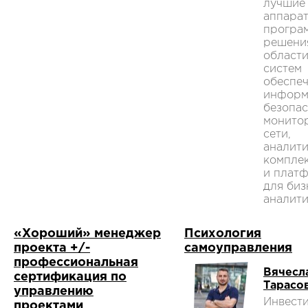
лучшие
аппара
програ
решени
област
систем
обеспе
информ
безопас
монито
сети,
аналит
компле
и плат
для биз
аналити
«Хороший» менеджер
Психология
проекта +/-
самоуправления
профессиональная
Вячесл
сертификация по
Тарасо
управлению
Инвест
проектами