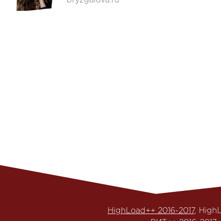
bryzgalova.ru
HighLoad++ 2016-2017
, High