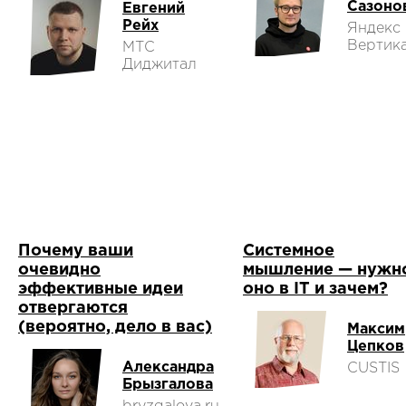
Сазоно
Евгений
Рейх
Яндекс
Вертик
МТС
Диджитал
Почему ваши
Системное
очевидно
мышление — нужн
эффективные идеи
оно в IТ и зачем?
отвергаются
(вероятно, дело в вас)
Максим
Цепков
Александра
CUSTIS
Брызгалова