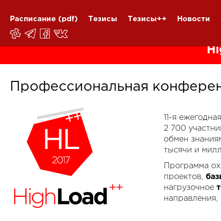
Расписание
(pdf)
Тезисы
Тезисы++
Новости
Hi
Профессиональная конферен
11-я ежегодн
2 700 участн
обмен знания
тысячи и мил
Программа ох
проектов,
баз
нагрузочное
направления,