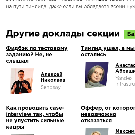
на пути тимлида, даже если вы обладаете всеми н
Другие доклады секции
Ба
Фидбэк по тестовому
Тимлид ушел, а мы
заданию? Не, не
остались
слышал
Анаста
Абраши
Алексей
Yandex
Николаев
Infrastr
Sendsay
Как проводить case-
Оффер, от которо
interview так, чтобы
невозможно
не упустить сильные
отказаться
кадры
Максим