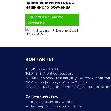
применением методов
машинного обучения
BigData и машинное
обучение
HighLoad++ Весна 2021
КОНТАКТЫ
+7 (495) 646-07-68
Telegram:
@ontico_support
125040, Москва, Нижняя ул., д. 14, стр. 7, подъезд 1
ООО «Конференции Олега Бунина»
Служба поддержки и бухгалтерия:
support@onti
Сотрудничество:
— Подрядчикам:
org@ontico.ru
— Партнерам:
partners@ontico.ru