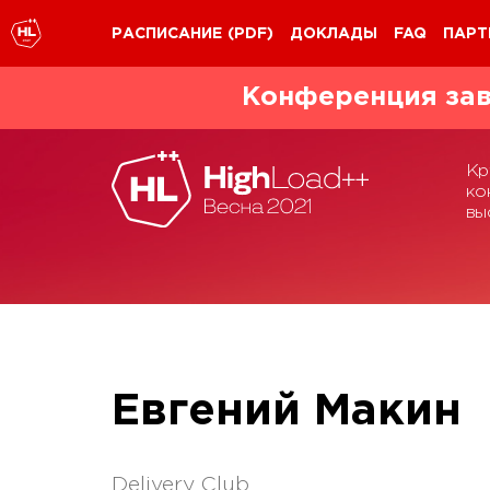
РАСПИСАНИЕ
(PDF)
ДОКЛАДЫ
FAQ
ПАРТ
Конференция зав
Кр
ко
вы
Евгений Макин
Delivery Club