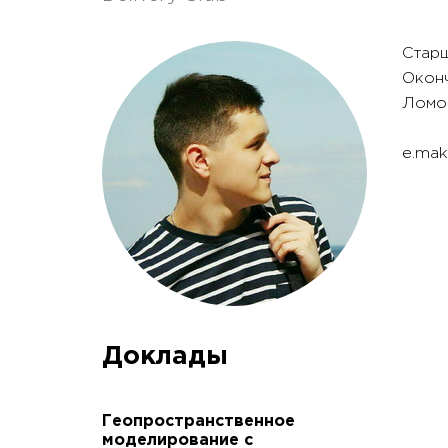
Старш
Оконч
Ломо
e.mak
Доклады
Геопространственное
моделирование с