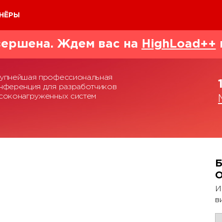
НЁРЫ
ершена. Ждем вас на
HighLoad++
упнейшая профессиональная
нференция для разработчиков
соконагруженных систем
Б
И
в