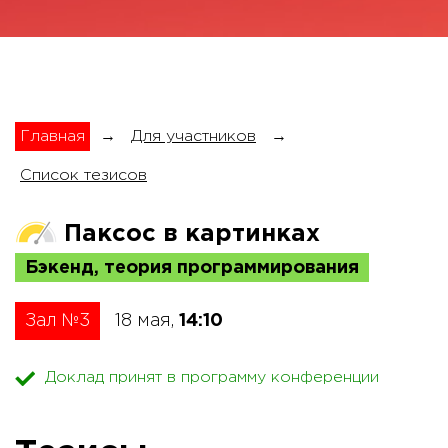
Главная
→
Для участников
→
Список тезисов
Паксос в картинках
Бэкенд, теория программирования
Зал №3
18 мая,
14:10
Доклад принят в программу конференции