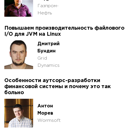
Газпром-
Нефть
Повышаем производительность файлового
I/O для JVM на Linux
Дмитрий
Бундин
Grid
Dynamics
Особенности аутсорс-разработки
финансовой системы и почему это так
больно
Антон
Морев
Wormsoft