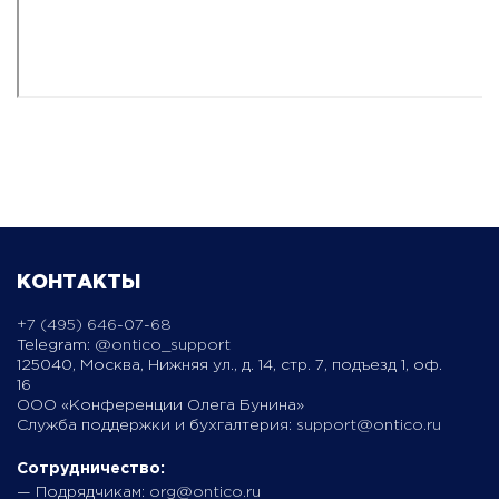
КОНТАКТЫ
+7 (495) 646-07-68
Telegram:
@ontico_support
125040, Москва, Нижняя ул., д. 14, стр. 7, подъезд 1, оф.
16
ООО «Конференции Олега Бунина»
Служба поддержки и бухгалтерия:
support@ontico.ru
Сотрудничество:
— Подрядчикам:
org@ontico.ru