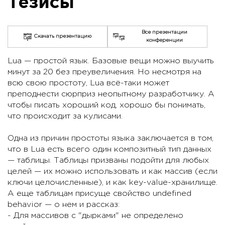
Тезисы
Все презентации
Скачать презентацию
конференции
Lua — простой язык. Базовые вещи можно выучить
минут за 20 без преувеличения. Но несмотря на
всю свою простоту, Lua всё-таки может
преподнести сюрприз неопытному разработчику. А
чтобы писать хороший код, хорошо бы понимать,
что происходит за кулисами.
Одна из причин простоты языка заключается в том,
что в Lua есть всего один композитный тип данных
— таблицы. Таблицы призваны подойти для любых
целей — их можно использовать и как массив (если
ключи целочисленные), и как key-value-хранилище.
А еще таблицам присуще свойство undefined
behavior — о нем и рассказ:
- Для массивов с "дырками" не определено