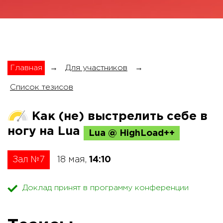
Главная
→
Для участников
→
Список тезисов
Как (не) выстрелить себе в
ногу на Lua
Lua @ HighLoad++
Зал №7
18 мая,
14:10
Доклад принят в программу конференции