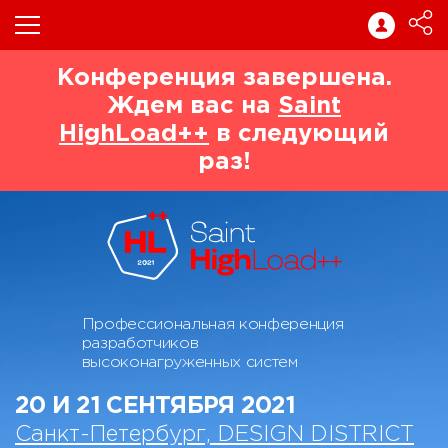
Конференция завершена.
Ждем вас на
Saint
HighLoad++
в следующий
раз!
Профессиональная конференция
разработчиков
высоконагруженных систем
20 И 21 СЕНТЯБРЯ 2021
Санкт-Петербург, DESIGN DISTRICT