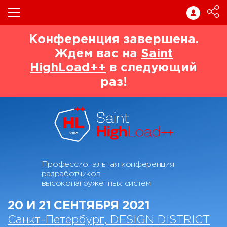
Конференция завершена.
Ждем вас на
Saint
HighLoad++
в следующий
раз!
Профессиональная конференция
разработчиков
высоконагруженных систем
20 И 21 СЕНТЯБРЯ 2021
Санкт-Петербург, DESIGN DISTRICT