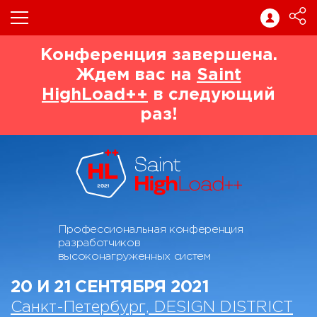
Конференция завершена.
Ждем вас на
Saint
HighLoad++
в следующий
раз!
Профессиональная конференция
разработчиков
высоконагруженных систем
20 И 21 СЕНТЯБРЯ 2021
Санкт-Петербург, DESIGN DISTRICT