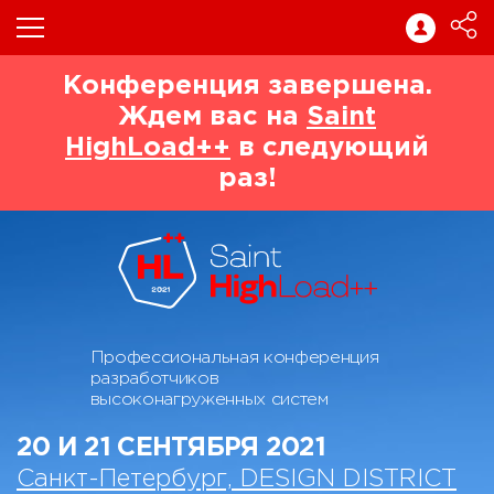
Конференция завершена.
Ждем вас на
Saint
HighLoad++
в следующий
раз!
Профессиональная конференция
разработчиков
высоконагруженных систем
20 И 21 СЕНТЯБРЯ 2021
Санкт-Петербург, DESIGN DISTRICT