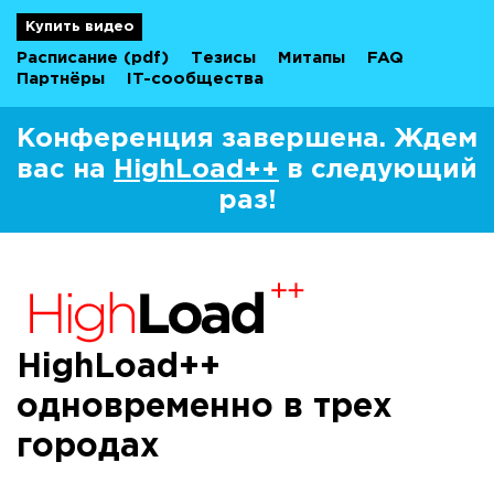
Купить видео
Расписание
(pdf)
Тезисы
Митапы
FAQ
Партнёры
IT-сообщества
Конференция завершена. Ждем
вас на
HighLoad++
в следующий
раз!
HighLoad++
одновременно в трех
городах