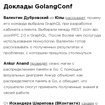
Доклады GolangConf
Валентин Дубровский
из
Юлы
расскажет
, почему
его команда выбрала GraphQL при разработке
кабинета клиента. Выбирали между REST, json-api,
jsonRPC 2.0 и GraphQL. После более чем полугода
использования технологии, Валентин готов
рассказывать о полученных результатах и
проблемах, с которыми пришлось столкнуться.
Ankur Anand
проведёт
сеанс магии с
распределением памяти в Go. С помощью
визуальных диаграмм Анкур объяснит, как
распределяется память в Go, и обещает, что
слушатели смогут применить полученные знания в
своей работе.
От
Искандера Шарипова (ВКонтакте)
узнаем
о