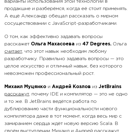
варианты использования этой технологии в
продакшне и разберёмся, когда её стоит применять.
А ещё Александр обещал рассказать о мирном
сосуществовании с JavaScript-разработчиками.
О том, как эффективно задавать вопросы
расскажет
Ольга Махасоева
из
47 Degrees.
Ольга
считает
, что этот навык необходим любому
разработчику. Правильно задавать вопросы — это
целое искусство и отличный навык, без которого
невозможен профессиональный рост.
Михаил Муцянко
и
Андрей Козлов
из
JetBrains
расскажут
, почему IDE и компилятор — это не одно
и то же. В JetBrains ведётся работа по
дублированию части функциональности нового
компилятора даже в тот момент, когда весь мир с
замиранием сердца ждёт новую версию Scala. В
своём выступлении Михаил и Андрей расскажут,