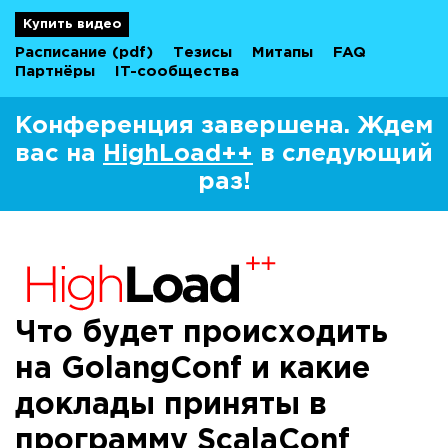
Купить видео
Расписание
(pdf)
Тезисы
Митапы
FAQ
Партнёры
IT-сообщества
Конференция завершена. Ждем
вас на
HighLoad++
в следующий
раз!
Что будет происходить
на GolangConf и какие
доклады приняты в
программу ScalaConf