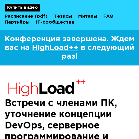
Купить видео
Расписание
(pdf)
Тезисы
Митапы
FAQ
Партнёры
IT-сообщества
Конференция завершена. Ждем
вас на
HighLoad++
в следующий
раз!
Встречи с членами ПК,
уточнение концепции
DevOps, серверное
программирование и