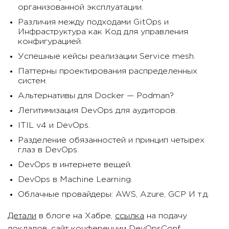
организованной эксплуатации.
Различия между подходами GitOps и
Инфраструктура как Код для управления
конфигурацией.
Успешные кейсы реализации Service mesh.
Паттерны проектирования распределенных
систем.
Альтернативы для Docker — Podman?
Легитимизация DevOps для аудиторов.
ITIL v4 и DevOps.
Разделение обязанностей и принцип четырех
глаз в DevOps.
DevOps в интернете вещей.
DevOps в Machine Learning.
Облачные провайдеры: AWS, Azure, GCP И т.д.
Детали
в блоге на Хабре,
ссылка
на подачу
докладов, сайт конференции
DevOpsConf
.