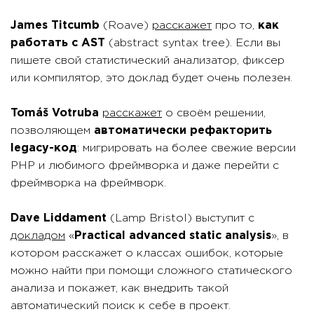
James Titcumb
(Roave)
расскажет
про то,
как
работать с AST
(abstract syntax tree). Если вы
пишете свой статистический анализатор, фиксер
или компилятор, это доклад будет очень полезен.
Tomáš Votruba
расскажет
о своём решении,
позволяющем
автоматически рефакторить
legacy-код
: мигрировать на более свежие версии
PHP и любимого фреймворка и даже перейти с
фреймворка на фреймворк.
Dave Liddament
(Lamp Bristol) выступит с
докладом
«
Practical advanced static analysis
», в
котором расскажет о классах ошибок, которые
можно найти при помощи сложного статического
анализа и покажет, как внедрить такой
автоматический поиск к себе в проект.