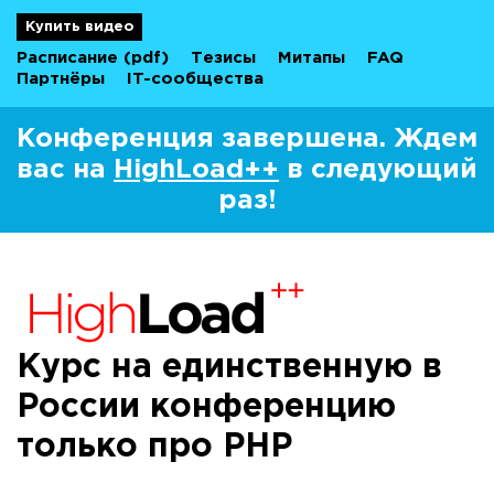
Купить видео
Расписание
(pdf)
Тезисы
Митапы
FAQ
Партнёры
IT-сообщества
Конференция завершена. Ждем
вас на
HighLoad++
в следующий
раз!
Курс на единственную в
России конференцию
только про PHP