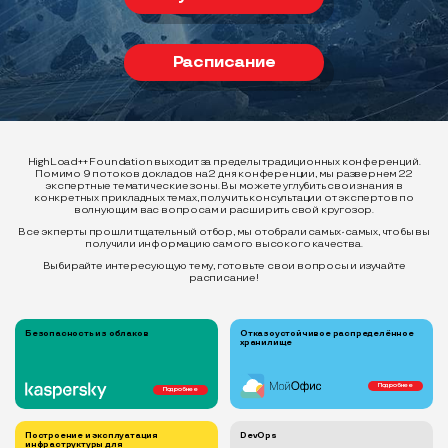
Расписание
HighLoad++ Foundation выходит за пределы традиционных конференций.
Помимо 9 потоков докладов на 2 дня конференции, мы развернем 22
экспертные тематические зоны. Вы можете углубить свои знания в
конкретных прикладных темах, получить консультации от экспертов по
волнующим вас вопросам и расширить свой кругозор.
Все экперты прошли тщательный отбор, мы отобрали самых-самых, чтобы вы
получили информацию самого высокого качества.
Выбирайте интересующую тему, готовьте свои вопросы и изучайте
расписание!
Безопасность из облаков
Отказоустойчивое распределённое
хранилище
Подробнее
Подробнее
Построение и эксплуатация
DevOps
инфраструктуры для