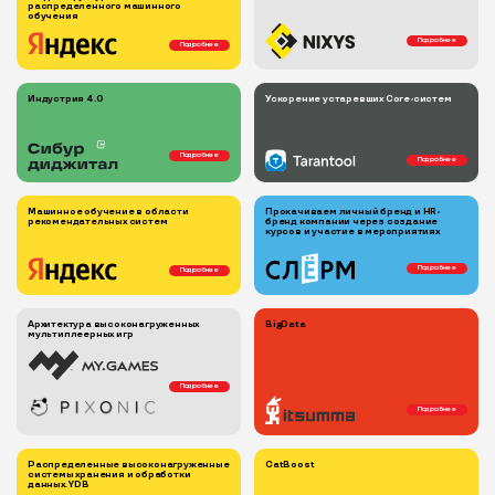
распределенного машинного
обучения
Подробнее
Подробнее
Индустрия 4.0
Ускорение устаревших Core-систем
Подробнее
Подробнее
Машинное обучение в области
Прокачиваем личный бренд и HR-
рекомендательных систем
бренд компании через создание
курсов и участие в мероприятиях
Подробнее
Подробнее
Архитектура высоконагруженных
BigData
мультиплеерных игр
Подробнее
Подробнее
Распределенные высоконагруженные
CatBoost
системы хранения и обработки
данных. YDB