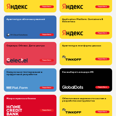
Подробнее
Подробнее
Архитектура облачных решений
Application Platform: Containers &
Serverless
Подробнее
Подробнее
Серверы. Облако. Дата-центры
Архитектура платформы данных
Подробнее
Подробнее
Нагрузочное тестирование в
Как выбирать вендора ИБ
продуктовой разработке
Подробнее
Подробнее
Микросервисы в банках
Обеспечение надежности систем и
разработка инструментов
Подробнее
Подробнее