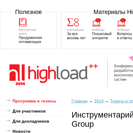
Полезноe
Материалы H
бесплатная
материалы
вебинар
вебинар
книга
За все
Пошаговый
Вопросы
Продуманная
восемь лет
алгоритм
и ответы
оптимизация
Программа и тезисы
Главная
→
2014
→
Тезисы и п
Для участников
Инструментарий
Для докладчиков
Group
Новости