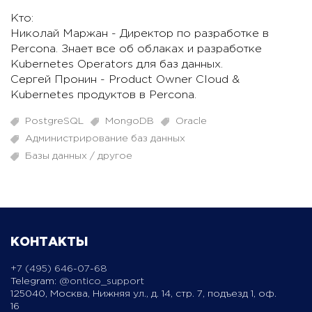
Кто:
Николай Маржан - Директор по разработке в
Percona. Знает все об облаках и разработке
Kubernetes Operators для баз данных.
Сергей Пронин - Product Owner Cloud &
Kubernetes продуктов в Percona.
PostgreSQL
MongoDB
Oracle
Администрирование баз данных
Базы данных / другое
КОНТАКТЫ
+7 (495) 646-07-68
Telegram:
@ontico_support
125040, Москва, Нижняя ул., д. 14, стр. 7, подъезд 1, оф.
16