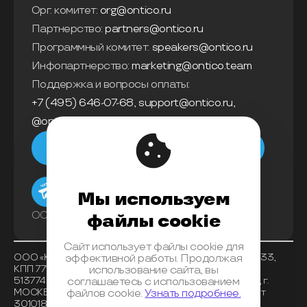
Орг. комитет:
org@ontico.ru
Партнерство:
partners@ontico.ru
Программный комитет:
speakers@ontico.ru
Инфопартнерство:
marketing@ontico.team
Поддержка и вопросы оплаты:
+7 (495) 646-07-68
,
support@ontico.ru
,
@ontico_support
Мы в телеграм
Мы используем
ООО «Конференции Олега Бунина»
файлы cookie
Сайт использует файлы cookie для
ООО «Конференции Олега Бунина», ИНН 7733863233,
эффективной работы. Продолжая
КПП 771401001 , ОКВЭД 62.01, ОКПО 26117225, ОГРН
использование сайта, вы
5137746153518, Банк получателя АО «АЛЬФА-БАНК», г.
соглашаетесь с использованием
МОСКВА, БИК 044525593, корреспондентский счет
файлов cookie.
Узнать подробнее.
30101810200000000593, расчетный счет