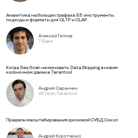
Аналитика на больших графах в S3: инструменты,
подходы и форматы для OLTP и OLAP
Алексей Теплов
Т-Банк
Когда Seq Scan не миновать: Data Skipping в новом
колоночном движке Tarantool
Андрей Саранчин
VK Tech, Tarantool
Пределы масштабирования дисковой СУБД Сокол
Андрей Коротченко