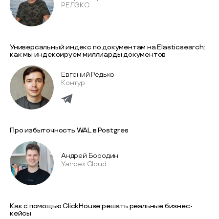
РЕЛЭКС
Универсальный индекс по документам на Elasticsearch:
как мы индексируем миллиарды документов
Евгений Редько
Контур
Про избыточность WAL в Postgres
Андрей Бородин
Yandex Cloud
Как с помощью ClickHouse решать реальные бизнес-
кейсы