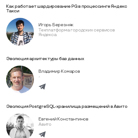
Как работает шардирование PG в процессинге Яндекс
Такси
Игорь Березняк
Техплатформа городских сервисов
Яндекса
Эволюция архитектуры баз данных
Владимир Комаров
-
Эволюция PostgreSQL-хранилища размещений в Авито
Евгений Константинов
Авито