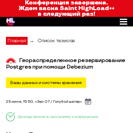
Saint HighLoad++
Конференция завершена.
Ждем вас
на Saint HighLoad++
в следующий раз!
Главная
→
Список тезисов
Геораспределенное резервирование
Postgres при помощи Debezium
Базы данных и системы хранения
23 июня, 15:50, «Зал 07 / Голубой шатер»
Доклад принят в программу конференции