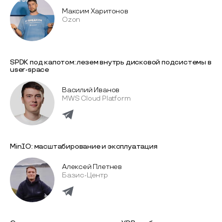
Максим Харитонов
Ozon
SPDK под капотом: лезем внутрь дисковой подсистемы в
user-space
Василий Иванов
MWS Cloud Platform
MinIO: масштабирование и эксплуатация
Алексей Плетнев
Базис-Центр