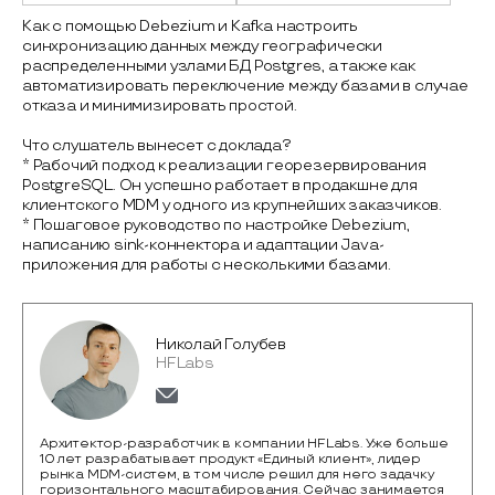
Как с помощью Debezium и Kafka настроить
синхронизацию данных между географически
распределенными узлами БД Postgres, а также как
автоматизировать переключение между базами в случае
отказа и минимизировать простой.
Что слушатель вынесет с доклада?
* Рабочий подход к реализации георезервирования
PostgreSQL. Он успешно работает в продакшне для
клиентского MDM у одного из крупнейших заказчиков.
* Пошаговое руководство по настройке Debezium,
написанию sink-коннектора и адаптации Java-
приложения для работы с несколькими базами.
Николай Голубев
HFLabs
Архитектор-разработчик в компании HFLabs. Уже больше
10 лет разрабатывает продукт «Единый клиент», лидер
рынка MDM-систем, в том числе решил для него задачку
горизонтального масштабирования. Сейчас занимается