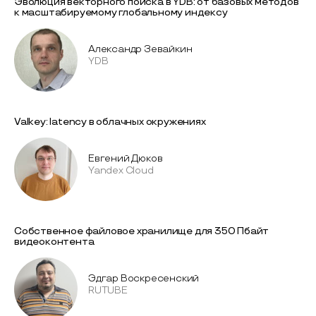
Эволюция векторного поиска в YDB: от базовых методов
к масштабируемому глобальному индексу
Александр Зевайкин
YDB
Valkey: latency в облачных окружениях
Евгений Дюков
Yandex Cloud
Собственное файловое хранилище для 350 Пбайт
видеоконтента
Эдгар Воскресенский
RUTUBE