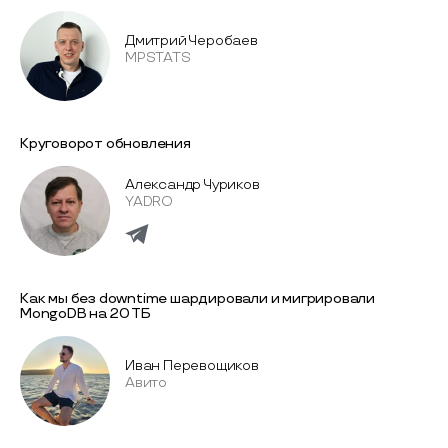
Дмитрий Черобаев
MPSTATS
Круговорот обновления
Александр Чуриков
YADRO
Как мы без downtime шардировали и мигрировали
MongoDB на 20 ТБ
Иван Перевощиков
Авито