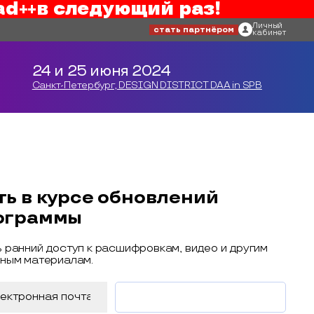
ad++
в следующий раз!
Личный
стать партнёром
кабинет
24 и 25 июня 2024
Санкт-Петербург, DESIGN DISTRICT DAA in SPB
ть в курсе обновлений
ограммы
 ранний доступ к расшифровкам, видео и другим
ным материалам.