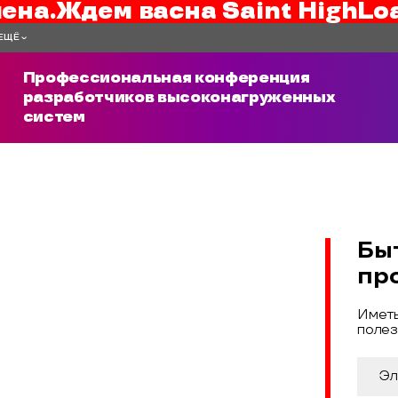
ена.
Ждем вас
на
Saint HighLo
ЕЩЁ
Профессиональная конференция
разработчиков высоконагруженных
систем
Бы
пр
Иметь
полез