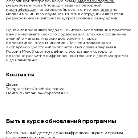
создали криптографическую схему
цифровой подписи
,
разработали новый подход к задаче
повторной
идентификации
человека нейросетью, изучают
атаки
на
модели машинного обучения. Многие сотрудники являются
разработчиками алгоритмов, протоколов и стандартов.
Одной из важнейших задач мы считаем возрождение престижа
науки и математического образования, а также сохранение
знаний о математических достижениях через
просветительские инициативы. Так, при поддержке и
экспертном участии «Криптонита» был создан первый в
России Музей криптографии, в экспозиции которого
показано развитие шифровальной техники с древних времён
и до наших дней.
Контакты
Дарья
Telegram: t.me/dashakamaeva
Почта: d.kamaeva@kryptonite.ru
Быть в курсе обновлений программы
Иметь ранний доступ к расшифровкам, видео и другим
полезным материалам.