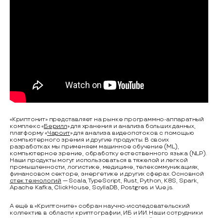
«Криптонит» представляет на рынке программно-аппаратный
комплекс «
Берилл
» для хранения и анализа больших данных,
платформу «
Чароит
» для анализа видеопотоков с помощью
компьютерного зрения и другие продукты. В своих
разработках мы применяем машинное обучение (ML),
компьютерное зрение, обработку естественного языка (NLP).
Наши продукты могут использоваться в тяжелой и легкой
промышленности, логистике, медицине, телекоммуникациях,
финансовом секторе, энергетике и других сферах. Основной
стек технологий
— Scala, TypeScript, Rust, Python, K8S, Spark,
Apache Kafka, ClickHouse, ScyllaDB, Postgres и Vue.js.
А ещё в «Криптоните» собран научно-исследовательский
коллектив в области криптографии, ИБ и ИИ. Наши сотрудники