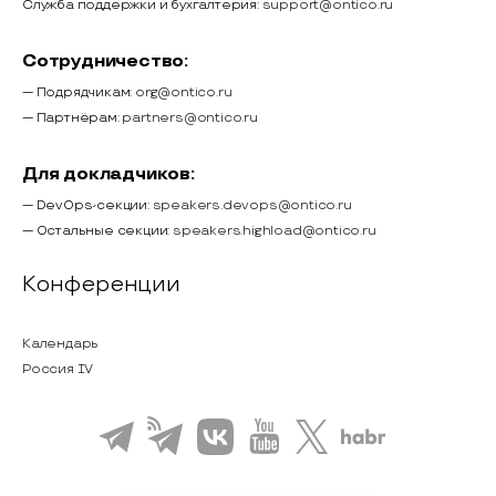
Служба поддержки и бухгалтерия:
support@ontico.ru
Сотрудничество:
— Подрядчикам:
org@ontico.ru
— Партнёрам:
partners@ontico.ru
Для докладчиков:
— DevOps-секции:
speakers.devops@ontico.ru
— Остальные секции:
speakers.highload@ontico.ru
Конференции
Календарь
Россия IV