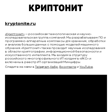
kryptonite.ru
«Криптонит»
— российская технологическая и научно-
исследовательская группа компаний. Мы разрабатываем ПО и
программно-аппаратные комплексы для хранения, обработки
и анализа больших данных с помощью моделей машинного
обучения. «Криптонит» также проводит научные исследования
в области криптографии, информационной безопасности и
искусственного интеллекта. Мы входим в структуру
российского многопрофильного ИТ-холдинга «ИКС» и
включены в реестр ИТ-организаций Минцифры.
Следите за нами в
Telegram
,
Хабр
,
Вконтакте
и
YouTube
.