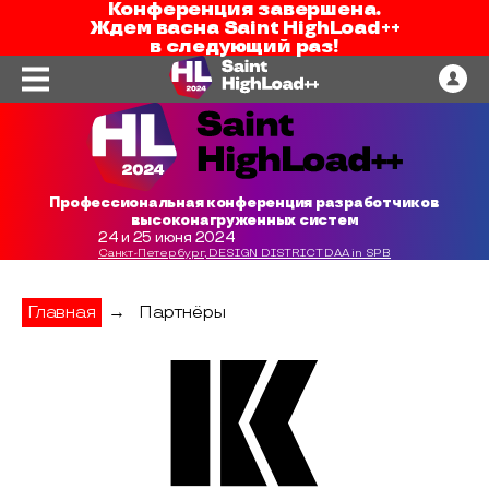
Конференция завершена.
Ждем вас
на
Saint HighLoad++
в следующий раз!
Профессиональная конференция разработчиков
высоконагруженных систем
24 и 25 июня 2024
Санкт-Петербург, DESIGN DISTRICT DAA in SPB
Главная
→
Партнёры
Криптонит