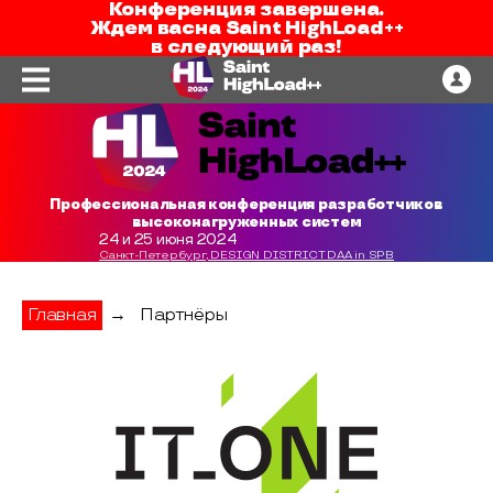
Конференция завершена.
Ждем вас
на
Saint HighLoad++
в следующий раз!
Профессиональная конференция разработчиков
высоконагруженных систем
24 и 25 июня 2024
Санкт-Петербург, DESIGN DISTRICT DAA in SPB
Главная
→
Партнёры
IT-ONE