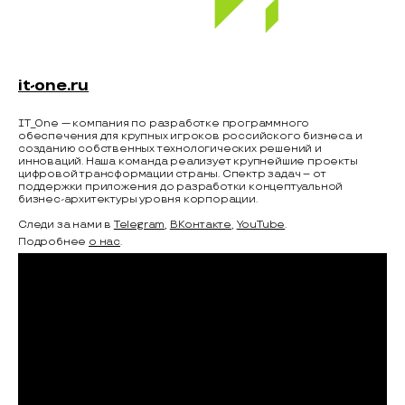
it-one.ru
IT_One — компания по разработке программного
обеспечения для крупных игроков российского бизнеса и
созданию собственных технологических решений и
инноваций. Наша команда реализует крупнейшие проекты
цифровой трансформации страны. Спектр задач – от
поддержки приложения до разработки концептуальной
бизнес-архитектуры уровня корпорации.
Следи за нами в
Telegram
,
ВКонтакте
,
YouTube
.
Подробнее
о нас
.