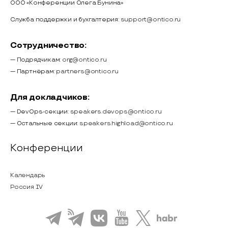
ООО «Конференции Олега Бунина»
Служба поддержки и бухгалтерия:
support@ontico.ru
Сотрудничество:
— Подрядчикам:
org@ontico.ru
— Партнёрам:
partners@ontico.ru
Для докладчиков:
— DevOps-секции:
speakers.devops@ontico.ru
— Остальные секции:
speakers.highload@ontico.ru
Конференции
Календарь
Россия IV