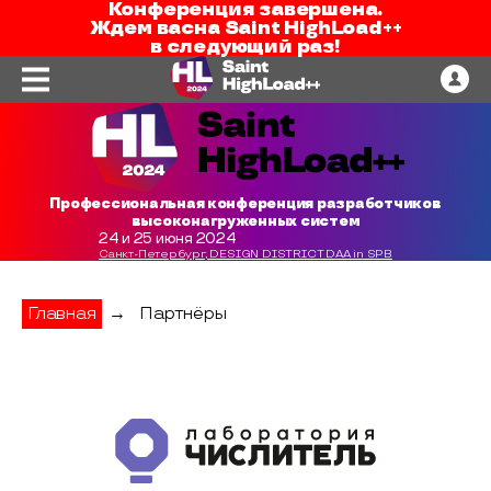
Конференция завершена.
Ждем вас
на
Saint HighLoad++
в следующий раз!
Профессиональная конференция разработчиков
высоконагруженных систем
24 и 25 июня 2024
Санкт-Петербург, DESIGN DISTRICT DAA in SPB
Главная
→
Партнёры
Лаборатория Числитель