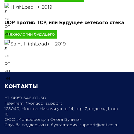
HighLoad++ 2019
UDP против TCP, или Будущее сетевого стека
Технологии будущего
Saint HighLoad++ 2019
КОНТАКТЫ
+7 (495) 646-07-68
Telegram:
@ontico_support
125040, Москва, Нижняя ул., д. 14, стр. 7, подъезд 1, оф.
16
ООО «Конференции Олега Бунина»
Служба поддержки и бухгалтерия:
support@ontico.ru