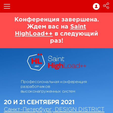
Конференция завершена.
Ждем вас на
Saint
HighLoad++
в следующий
раз!
Профессиональная конференция
разработчиков
высоконагруженных систем
20 И 21 СЕНТЯБРЯ 2021
Санкт-Петербург, DESIGN DISTRICT