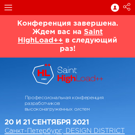
Конференция завершена.
Ждем вас на
Saint
HighLoad++
в следующий
раз!
Профессиональная конференция
разработчиков
высоконагруженных систем
20 И 21 СЕНТЯБРЯ 2021
Санкт-Петербург, DESIGN DISTRICT