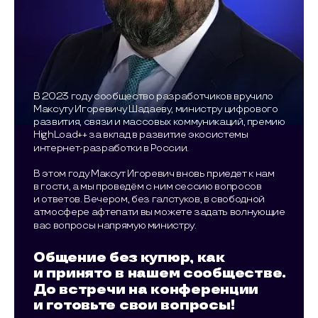
В 2023 году сообщество разработчиков вручило
Максуту Игоревичу Шадаеву, министру цифрового
развития, связи и массовых коммуникаций, премию
HighLoad++ за вклад в развитие экосистемы
интернет-разработки в России.
В этом году Максут Игоревич вновь приедет к нам
в гости, а мы проведём с ним сессию вопросов
и ответов. Вечером, без галстуков, в свободной
атмосфере афтепати вы можете задать волнующие
вас вопросы напрямую министру.
Общение без купюр, как
и принято в нашем сообществе.
До встречи на конференции
и готовьте свои вопросы!