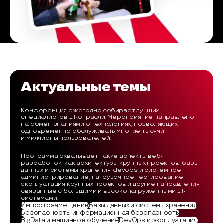
Актуальные темы
Конференция ежегодно собирает лучших
специалистов IT-отрасли. Мероприятие направлено
на обмен знаниями о технологиях, позволяющих
одновременно обслуживать многие тысячи
и миллионы пользователей.
Программа охватывает такие аспекты веб-
разработок, как архитектуры крупных проектов, базы
данных и системы хранения, devops и системное
администрирование, нагрузочное тестирование,
эксплуатация крупных проектов и другие направления,
связанные с большими и высоконагруженными IT-
системами.
Импортозамещение
Базы данных и системы хранения
Безопасность, информационная безопасность
BigData и машинное обучение
DevOps и эксплуатация