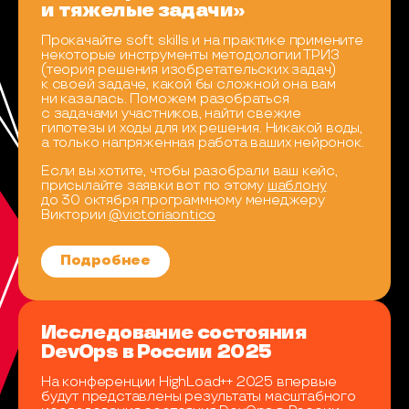
и тяжелые задачи»
Прокачайте soft skills и на практике примените
некоторые инструменты методологии ТРИЗ
(теория решения изобретательских задач)
к своей задаче, какой бы сложной она вам
ни казалась. Поможем разобраться
с задачами участников, найти свежие
гипотезы и ходы для их решения. Никакой воды,
а только напряженная работа ваших нейронок.
Если вы хотите, чтобы разобрали ваш кейс,
присылайте заявки вот по этому
шаблону
до 30 октября программному менеджеру
Виктории
@victoriaontico
Подробнее
Исследование состояния
DevOps в России 2025
На конференции HighLoad++ 2025 впервые
будут представлены результаты масштабного