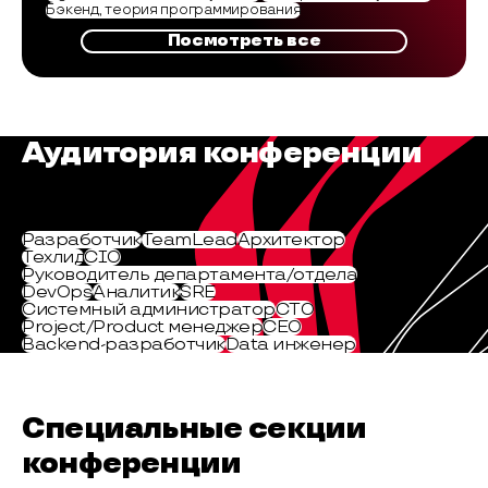
Бэкенд, теория программирования
Посмотреть все
Аудитория конференции
Разработчик
TeamLead
Архитектор
Техлид
CIO
Руководитель департамента/отдела
DevOps
Аналитик
SRE
Системный администратор
СТО
Project/Product менеджер
CEO
Backend-разработчик
Data инженер
Специальные секции
конференции