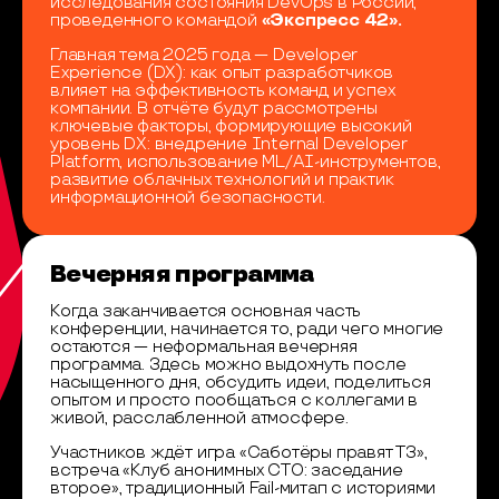
исследования состояния DevOps в России,
проведенного командой
«Экспресс 42».
Главная тема 2025 года — Developer
Experience (DX): как опыт разработчиков
влияет на эффективность команд и успех
компании. В отчёте будут рассмотрены
ключевые факторы, формирующие высокий
уровень DX: внедрение Internal Developer
Platform, использование ML/AI-инструментов,
развитие облачных технологий и практик
информационной безопасности.
Вечерняя программа
Когда заканчивается основная часть
конференции, начинается то, ради чего многие
остаются — неформальная вечерняя
программа. Здесь можно выдохнуть после
насыщенного дня, обсудить идеи, поделиться
опытом и просто пообщаться с коллегами в
живой, расслабленной атмосфере.
Участников ждёт игра «Саботёры правят ТЗ»,
встреча «Клуб анонимных CTO: заседание
второе», традиционный Fail-митап с историями