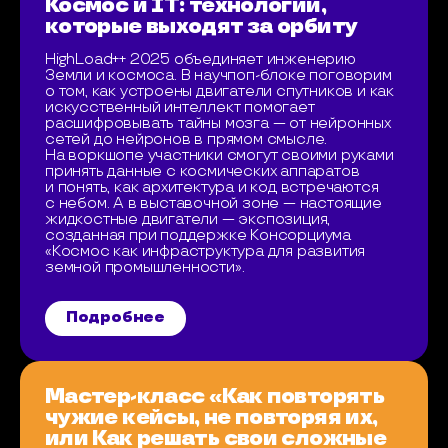
Космос и IT: технологии,
которые выходят за орбиту
HighLoad++ 2025 объединяет инженерию
Земли и космоса. В научпоп-блоке поговорим
о том, как устроены двигатели спутников и как
искусственный интеллект помогает
расшифровывать тайны мозга — от нейронных
сетей до нейронов в прямом смысле.
На воркшопе участники смогут своими руками
принять данные с космических аппаратов
и понять, как архитектура и код встречаются
с небом. А в выставочной зоне — настоящие
жидкостные двигатели — экспозиция,
созданная при поддержке Консорциума
«Космос как инфраструктура для развития
земной промышленности».
Подробнее
Мастер-класс «Как повторять
чужие кейсы, не повторяя их,
или Как решать свои сложные