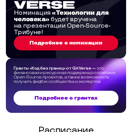
Номинация
«Технологии для
человека»
будет вручена
на презентации Open-Source-
Трибуне!
Подробнее о номинации
Гранты «Код без границ» от GitVerse —
это
финансовая и ресурсная поддержка российских
Open-Source-проектов, а также возможность
получить фидбэк сообщества и экспертов.
Подробнее о грантах
Расписание