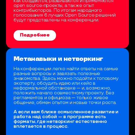
как создаются, развиваются и применяются
open source-проекты, а также опыт
контрибьюторов. По итогам народного
голосования 6 лучших Open Source решений
будут представлены на конференции.
Подробнее
Метанавыки и нетворкинг
На конференции легко найти ответы на самые
разные вопросы и завязать полезные
знакомства. Здесь можно подойти к топовому
эксперту, обсудить идею или кейс в
неформальной обстановке — и, возможно,
положить начало совместному проекту. Без
регламентов и официоза — только живое
общение, обмен опытом и новые точки роста.
А если вам ближе осмысленное развитие и
работа над собой — в программе есть
форматы, где нетворкинг естественно
вплетается в процесс.