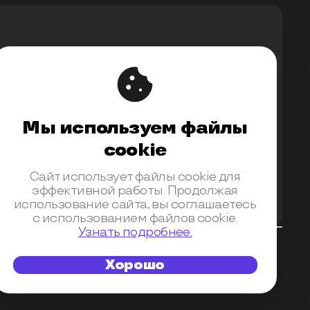
Мы используем файлы
upport@ontico.ru
,
@ontico_support
cookie
Сайт использует файлы cookie для
эффективной работы. Продолжая
использование сайта, вы соглашаетесь
с использованием файлов cookie.
Узнать подробнее.
Банк получателя АО «АЛЬФА-БАНК», г. МОСКВА, БИК
я контрагента (индекс, регион, город) 125040, г.
Хорошо