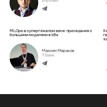
Erlyvideo
MLOps в супертяжелом весе: приседания c
К
большими моделями в k8s
г
з
Максим Мараков
Т-Банк