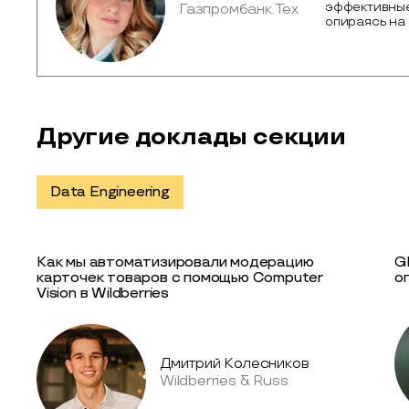
эффективные
Газпромбанк.Тех
опираясь на 
Другие доклады секции
Data Engineering
Как мы автоматизировали модерацию
G
карточек товаров с помощью Computer
о
Vision в Wildberries
Дмитрий Колесников
Wildberries & Russ