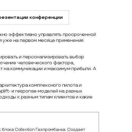
резентации конференции
жно эффективно управлять просроченной
я уже на первом месяце применения
ировать и персонализировать выбор
лючение человеческого фактора,
ат на коммуникации и максимум прибыли. А
архитектура комплексного пилота и
lift- и response-моделей на разных
одходы к разным типам клиентов и какие
st блока Collection Газпромбанка. Создает