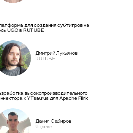
латформа для создания субтитров на
есь UGC в RUTUBE
Дмитрий Лукьянов
RUTUBE
азработка высокопроизводительного
оннектора к YTsaurus для Apache Flink
Данил Сабиров
Яндекс