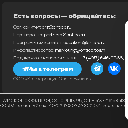
Есть вопросы — обращайтесь:
Орг. комитет:
org@ontico.ru
Партнерство:
partners@ontico.ru
Программный комитет:
speakers@ontico.ru
Инфопартнерство:
marketing@ontico.team
Поддержка и вопросы оплаты:
+7 (495) 646-07-68
,
s
Мы в телеграм
ООО «Конференции Олега Бунина»
71401001 , ОКВЭД 62.01, ОКПО 26117225, ОГРН 5137746153518, 
93, расчетный счет 40702810202720001072 , место нахождени