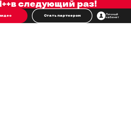
++
в следующий раз!
Личный
видео
Стать партнером
кабинет