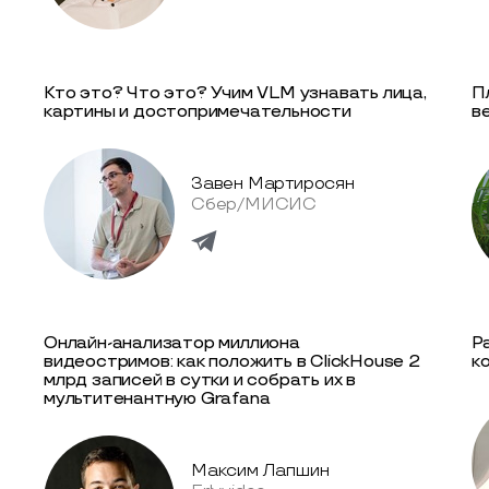
Кто это? Что это? Учим VLM узнавать лица,
П
картины и достопримечательности
в
Завен Мартиросян
Сбер/МИСИС
Онлайн-анализатор миллиона
Р
видеостримов: как положить в ClickHouse 2
к
млрд записей в сутки и собрать их в
мультитенантную Grafana
Максим Лапшин