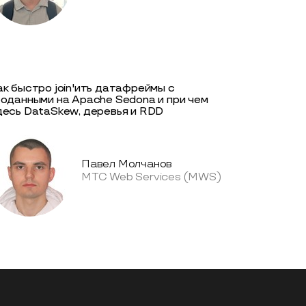
ак быстро join'ить датафреймы с
еоданными на Apache Sedona и при чем
десь DataSkew, деревья и RDD
Павел Молчанов
МТС Web Services (MWS)