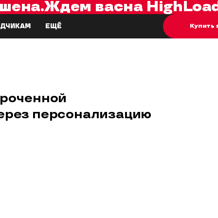
шена.
Ждем вас
на
HighLoad
Купить 
ДЧИКАМ
ЕЩЁ
осроченной
через персонализацию