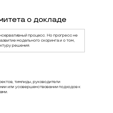
итета о докладе
нсервативный процесс. Но прогресс не 
звитие модельного скоринга и о том, 
ектуру решения.
оектов, тимлиды, руководители
нии или усовершенствовании подходов к
ами.