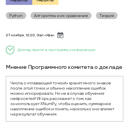
Python
Алгоритмы и их сравнение
Теория
27 ноября, 12:20, Зал «Уфа»
Доклад принят в программу конференции
Мнение Программного комитета о докладе
Числа с «плавающей точкой» хранят много знаков 
после этой точки, и обычно накопление ошибок 
можно игнорировать. Но не в случае обучения 
нейросетей! Игорь расскажет о том, как 
он использует XNumPy, чтобы оценить суммарное 
накопление ошибок и понять, насколько оно влияет 
на результат обучения.