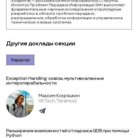
Холдинга» — российской многопрофильной IТ-группы.

Институс Проблем Передачи Информации РАН выполняет 
фундаментальные научные исследования и прикладные 
разработки в области проблем передачи, 
распределения, обработки информации и управления в 
технических и живых системах.
Другие доклады секции
Хардкор
Exception Handling: сквозь мультивселенные
интероперабельности
Максим Кокряшкин
VK Tech, Tarantool
Расширение возможностей отладчика GDB при помощи
Python