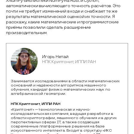
XNumPy библиотеки NumPy на Rust и Cython,
автоматически вычисляющего точность расчётов. Это
почти не требует изменений в коде и снабжает те же
результаты математической оценкой их точности. Я
расскажу, какие математические и программистские
приёмы позволили сделать расширение
производительным.
Игорь Нетай
НПК Криптонит, ИППИ РАН
Занимается исследованиями в области математических
оснований и надёжности алгоритмов машинного
обучения, кандидат физико-математических наук по
алгебраической геометрии.
НПК Криптонит, ИППИ РАН
«Криптонит» — технологическая и научно-
исследовательская компания, ведущая разработки в 
области криптографии, машинного обучения и в других 
перспективных сферах IТ, а также создающая 
современные платформенные решения на базе 
искусственного интеллекта. Входит в структуру «ИКС 