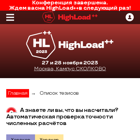
Конференция завершена.
Ждем вас
на
HighLoad++
в следующий раз!
27 и 28 ноября 2023
Москва, Кампус СКОЛКОВО
Главная
→
Список тезисов
А знаете ли вы, что вы насчитали?
Автоматическая проверка точности
численных расчётов
Хардкор
Хардкор