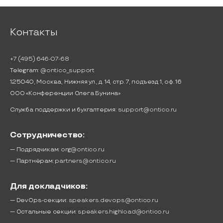
Контакты
+7 (495) 646-07-68
Telegram:
@ontico_support
125040, Москва, Нижняя ул., д. 14, стр. 7, подъезд 1, оф. 16
ООО «Конференции Олега Бунина»
Служба поддержки и бухгалтерия:
support@ontico.ru
Сотрудничество:
— Подрядчикам:
org@ontico.ru
— Партнёрам:
partners@ontico.ru
Для докладчиков:
— DevOps-секции:
speakers.devops@ontico.ru
— Остальные секции:
speakers.highload@ontico.ru