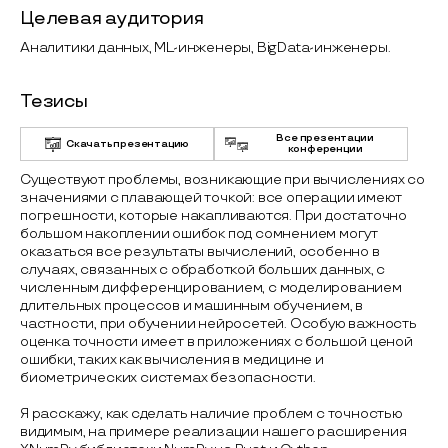
Целевая аудитория
Аналитики данных, ML-инженеры, BigData-инженеры.
Тезисы
Все презентации
Скачать презентацию
конференции
Существуют проблемы, возникающие при вычислениях со
значениями с плавающей точкой: все операции имеют
погрешности, которые накапливаются. При достаточно
большом накоплении ошибок под сомнением могут
оказаться все результаты вычислений, особенно в
случаях, связанных с обработкой больших данных, с
численным дифференцированием, с моделированием
длительных процессов и машинным обучением, в
частности, при обучении нейросетей. Особую важность
оценка точности имеет в приложениях с большой ценой
ошибки, таких как вычисления в медицине и
биометрических системах безопасности.
Я расскажу, как сделать наличие проблем с точностью
видимым, на примере реализации нашего раcширения