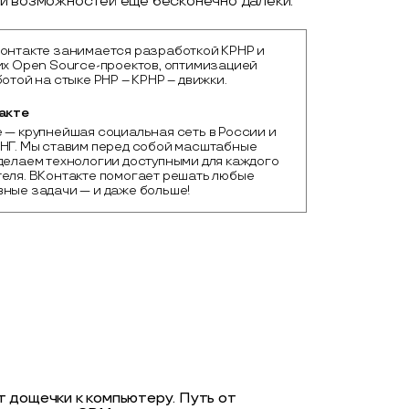
ми возможностей ещё бесконечно далеки.
онтакте занимается разработкой KPHP и
их Open Source-проектов, оптимизацией
ботой на стыке PHP – KPHP – движки.
акте
 — крупнейшая социальная сеть в России и 
НГ. Мы ставим перед собой масштабные 
делаем технологии доступными для каждого 
еля. ВКонтакте помогает решать любые 
ные задачи — и даже больше!
т дощечки к компьютеру. Путь от