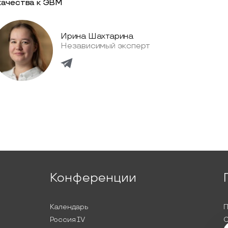
качества к ЭВМ
Ирина Шахтарина
Независимый эксперт
Конференции
Календарь
П
Россия IV
С