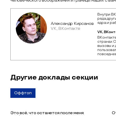
человеческого воображения и границы наших с ва
Внутри ВК
ряда друг
ядра и ра
Александр Кирсанов
VK, ВКонтакте
VK, ВКонт
ВКонтакте
странах С
вызовы и 
пользоват
повседнев
Другие доклады секции
Оффтоп
Это всё, что останется после меня:
О