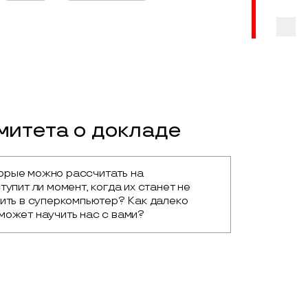
итета о докладе
орые можно рассчитать на 
упит ли момент, когда их станет не 
ить в суперкомпьютер? Как далеко 
может научить нас с вами?