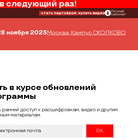
в следующий раз!
Личный
стать партнёром
купить видео
кабинет
28 ноября 2023
Москва, Кампус СКОЛКОВО
ть в курсе обновлений
ограммы
 ранний доступ к расшифровкам, видео и другим
ным материалам.