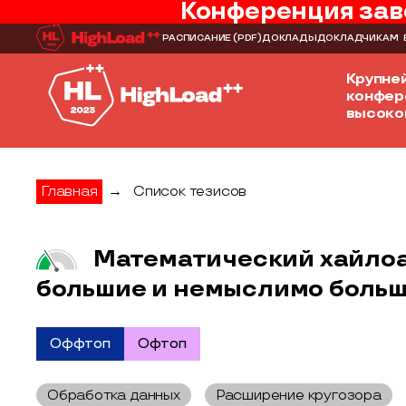
Конференция зав
РАСПИСАНИЕ
(PDF)
ДОКЛАДЫ
ДОКЛАДЧИКАМ
Крупне
конфер
высоко
Главная
→
Список тезисов
Математический хайлоад
большие и немыслимо больш
Оффтоп
Офтоп
Обработка данных
Расширение кругозора