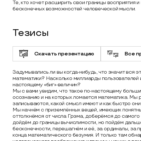
Те, кто хочет расширить свои границы восприятия 
бесконечных возможностей человеческой мысли.
Тезисы
Скачать презентацию
Все п
Задумывались ли вы когда-нибудь, что значит вся э
математики? Насколько миллиарды пользователей и
настоящему «биг»-величин?
Мы с вами увидим, что такое по-настоящему больш
осознанию и на которых ломается математика. Мы 
записываются, какой смысл имеют и как быстро они 
Мы начнём с приземлённых вещей, имеющих понятны
оттолкнёмся от числа Грэма, доберёмся до самого
дойдём до границы вычислимости, но пойдём дальш
бесконечности, перешагнём и её, за ординалы, за
конца математического безумия. И только там обна