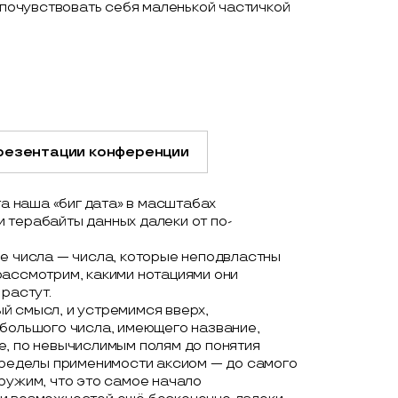
и почувствовать себя маленькой частичкой
резентации конференции
та наша «биг дата» в масштабах
 терабайты данных далеки от по-
ие числа — числа, которые неподвластны
рассмотрим, какими нотациями они
растут.
й смысл, и устремимся вверх,
 большого числа, имеющего название,
е, по невычислимым полям до понятия
 пределы применимости аксиом — до самого
ружим, что это самое начало