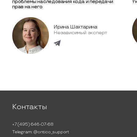
проблемы наследования кода и передачи
т
прав на него
Ирина Шахтарина
Независимый эксперт
Контакты
+7 (495) 646-07-68
Telegram:
@ontico_support