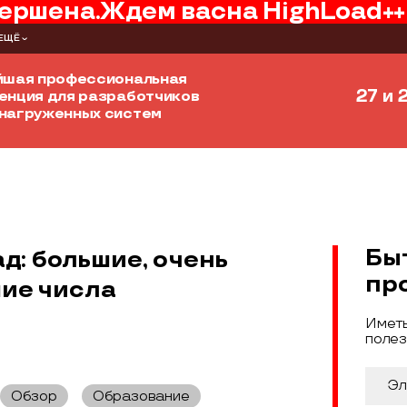
ершена.
Ждем вас
на
HighLoad++
ЕЩЁ
йшая профессиональная
27 и 
енция для разработчиков
нагруженных систем
Бы
: большие, очень
пр
ие числа
Иметь
полез
Обзор
Образование