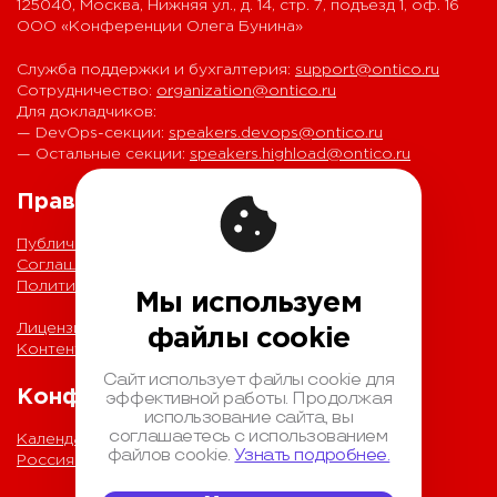
125040, Москва, Нижняя ул., д. 14, стр. 7, подъезд 1, оф. 16
ООО «Конференции Олега Бунина»
Служба поддержки и бухгалтерия:
support@ontico.ru
Сотрудничество:
organization@ontico.ru
Для докладчиков:
— DevOps-секции:
speakers.devops@ontico.ru
— Остальные секции:
speakers.highload@ontico.ru
Правовая информация
Публичная оферта
Соглашение на обработку персональных данных
Политика обработки персональных данных
Мы используем
Лицензионный договор с Автором
файлы cookie
Контентная политика конференции
Сайт использует файлы cookie для
Конференции
эффективной работы. Продолжая
использование сайта, вы
соглашаетесь с использованием
Календарь
файлов cookie.
Узнать подробнее.
Россия IV