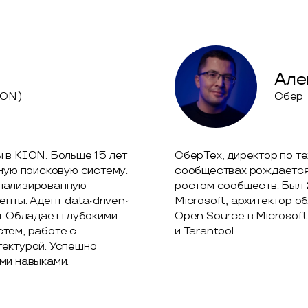
Але
ION)
Сбер
 в KION. Больше 15 лет
СберТех, директор по те
ную поисковую систему.
сообществах рождается 
онализированную
ростом сообществ. Был 
нты. Адепт data-driven-
Microsoft, архитектор 
и. Обладает глубокими
Open Source в Microsoft
тем, работе с
и Tarantool.
тектурой. Успешно
ми навыками.