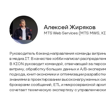
Алексей Жиряков
MTS Web Services (MTS MWS, K
Руководитель бэкенд-направления команды витрины
в медиа IТ. В качестве хобби написал распределен
В KION руководит командой, отвечающей за перс
витрину, обработку больших данных и A/B-экспериме
подхода, юнит-экономики и оптимизации разработк
знаниями в проектировании высоконагруженных сис
брокерами сообщений, ETL и микросервисной архи
сочетает техническую экспертизу с управленчески