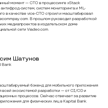
анный момент — CTO в процессинге xStack
 антифрод-систем, систем мониторинга и ML-
ого в качестве vice-CTO строил и масштабировал
 ecommpay.com. В прошлом руководил разработкой
ьких медиапроектов в издательском доме
циальной сети Viadeo.com.
сим Шатунов
l Bank
асштабируемый бэкенд для мобильного приложения
я всей экосистемой разработки — от CI/CD и
ационных процессов. Сейчас отвечает за развитие
иложения для физических лиц в Kapital Bank.