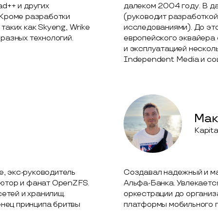
ad++ и других
далеком 2004 году. В д
 Кроме разработки
(руководит разработкой
таких как Skyeng, Wrike
исследованиями). До эт
 разных технологий.
европейского эквайера
и эксплуатацией нескол
Independent Media и со
Мак
Kapita
, экс-руководитель
Создавал надежный и м
ьютор и фанат OpenZFS.
Альфа-Банка. Увлекаетс
етей и хранилищ.
оркестрации до организ
нец принципа бритвы
платформы мобильного пр