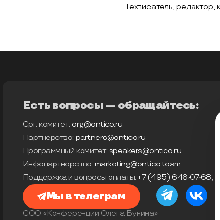
Техписатель, редактор, 
Есть вопросы — обращайтесь:
Орг. комитет:
org@ontico.ru
Партнерство:
partners@ontico.ru
Программный комитет:
speakers@ontico.ru
Инфопартнерство:
marketing@ontico.team
Поддержка и вопросы оплаты:
+7 (495) 646-07-68
,
s
Мы в телеграм
ООО «Конференции Олега Бунина»