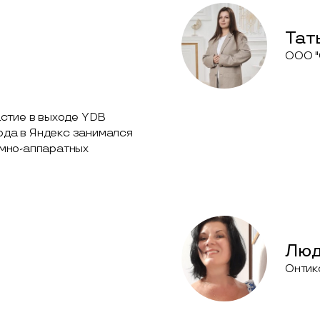
Тат
ООО "
астие в выходе YDB
хода в Яндекс занимался
мно-аппаратных
Люд
Онтик