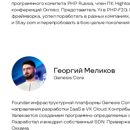
программного комитета PHP Russia, член ПК Highlo
конференций Онтико. Представитель Yii в PHP-FIG.
фреймворка, успел поработать в разных компаниях, 
и Stay.com и перепробовать в бою целые поколения
Георгий Меликов
Genesis Core
Founder инфраструктурной платформы Genesis Core
направления разработки IaaS в VK Cloud. Контриб
Увлекается созданием программно-определяемых с
Разработал и внедрил собственный SDN. Приверже
Оккама.