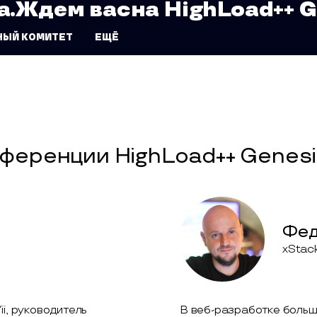
а.
Ждем вас
на HighLoad++ 
НЫЙ КОМИТЕТ
ЕЩЁ
ференции HighLoad++ Genes
Фед
xStac
i, руководитель
В веб-разработке больш