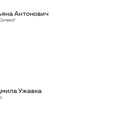
ьяна Антонович
Онтико"
мила Ужавка
о