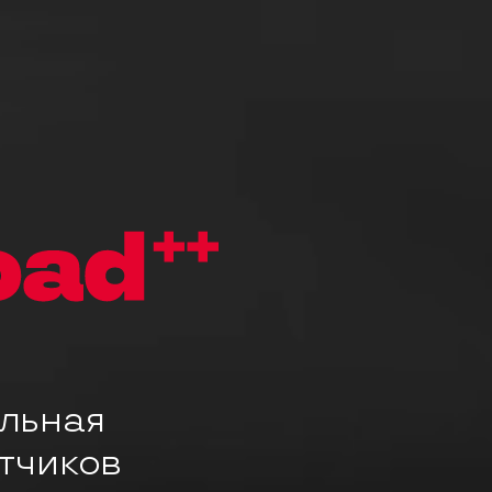
льная
тчиков