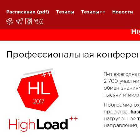
Расписание
(pdf)
Тезисы
Тезисы++
Новости
Hi
Профессиональная конферен
11-я ежегодн
2 700 участн
обмен знания
тысячи и мил
Программа ох
проектов,
баз
нагрузочное
направления,