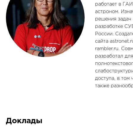
работает в ГА
астроном. Изна
решения задач а
разработке СУБ
России. Созда
сайта astronet
rambler.ru. Со
разработал для
полнотекстовог
слабоструктур
доступа, в том
также разнооб
Доклады