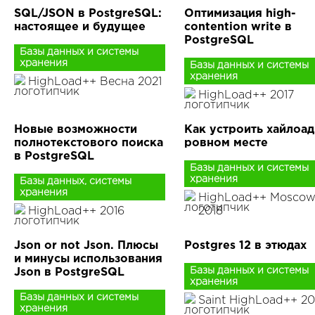
SQL/JSON в PostgreSQL:
Оптимизация high-
настоящее и будущее
contention write в
PostgreSQL
Базы данных и системы
хранения
Базы данных и системы
хранения
HighLoad++ Весна 2021
HighLoad++ 2017
Новые возможности
Как устроить хайлоад
полнотекстового поиска
ровном месте
в PostgreSQL
Базы данных и системы
хранения
Базы данных, системы
хранения
HighLoad++ Mosco
HighLoad++ 2016
2018
Json or not Json. Плюсы
Postgres 12 в этюдах
и минусы использования
Базы данных и системы
Json в PostgreSQL
хранения
Базы данных и системы
Saint HighLoad++ 20
хранения