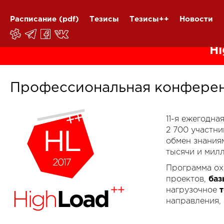
Расписание
(pdf)
Тезисы
Тезисы++
Новости
Hi
Профессиональная конферен
11-я ежегодн
2 700 участн
обмен знания
тысячи и мил
Программа ох
проектов,
баз
нагрузочное
направления,