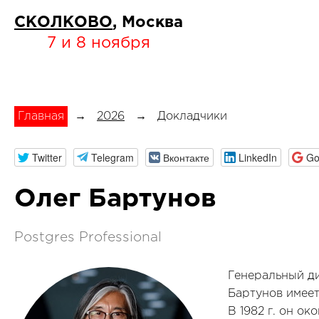
СКОЛКОВО
, Москва
7 и 8 ноября
Главная
→
2026
→
Докладчики
Twitter
Telegram
Вконтакте
LinkedIn
Go
Олег Бартунов
Postgres Professional
Генеральный ди
Бартунов имеет 
В 1982 г. он о