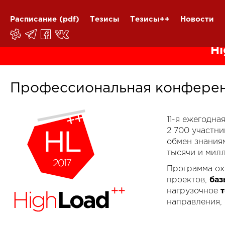
Расписание
(pdf)
Тезисы
Тезисы++
Новости
Hi
Профессиональная конферен
11-я ежегодн
2 700 участн
обмен знания
тысячи и мил
Программа ох
проектов,
баз
нагрузочное
направления,