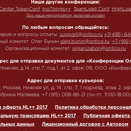
Наши другие конференции:
Center TokenConf
,
InoThings++
,
TeamLead Conf
,
HighLoa
Все наши мероприятия, включая онлайн
По любым вопросам обращайтесь:
терия и вопросы оплаты:
support@ontico.ru
+7(495) 64
ый комитет: Олег Бунин
oleg.bunin@ontico.ru
,
+7 (916
Организационный комитет:
organization@ontico.ru
рес для отправки документов для «Конференции Ол
.Нижняя, д.14, стр.7, под.1, эт.2, офис 08, ООО «Конф
Адрес для отправки курьеров:
 Москва, Нижняя ул, д. 14, стр. 7, 1 подъезд, этаж 2, оф
‭Ирина Матвеева, +7 (915) 008-88-21‬ (пн-пт, 11:00-18:00)
 оферта HL++ 2017
Политика обработки персона
нальную трансляцию HL++ 2017
Публичная оферта 
альных данных
Лицензионный договор с Автором