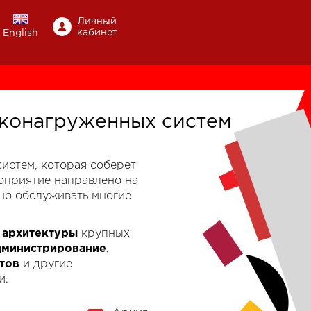
Личный
кабинет
English
конагруженных систем
-систем, которая соберет
роприятие направлено на
но обслуживать многие
к
архитектуры
крупных
дминистрирование
,
тов
и другие
и.