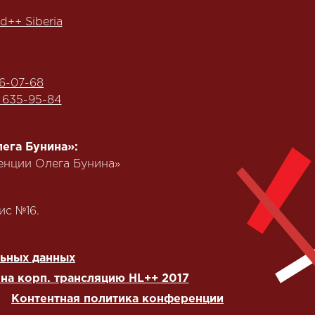
d++ Siberia
6-07-68
) 635-95-84
ега Бунина»:
еренции Олега Бунина»
ис №16.
льных данных
на корп. трансляцию HL++ 2017
Контентная политика конференции