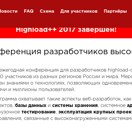
Новости
FAQ
Схема
Для участников
Партнёры
Highload++ 2017 завершён!
ференция разработчиков высо
я ежегодная конференция для разработчиков highload
00 участников из разных регионов России и мира. Ме
ен знаниями о технологиях, позволяющих одновремен
ячи и миллионы пользователей.
грамма охватывает такие аспекты веб-разработок, ка
ектов,
базы данных
и
системы хранения
, системное
а
рузочное
тестирование
,
эксплуатация крупных проек
равления, связанные с высоконагруженными системам