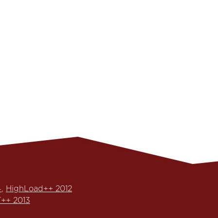
4
,
HighLoad++ 2012
++ 2013