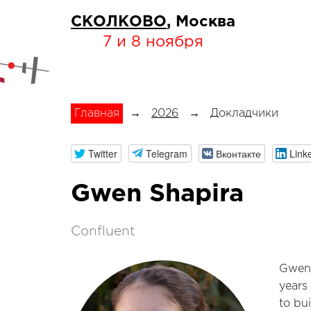
СКОЛКОВО
, Москва
7 и 8 ноября
Главная
→
2026
→
Докладчики
Twitter
Telegram
Вконтакте
Link
Gwen Shapira
Confluent
Gwen 
years
to bui