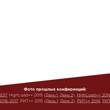
Фото прошлых конференций:
2017
, HighLoad++ 2015 (
День 1
,
День 2
),
HighLoad++ 201
2016-2017
, РИТ++ 2015 (
День 1
,
День 2
),
РИТ++ 2014
,
РИТ