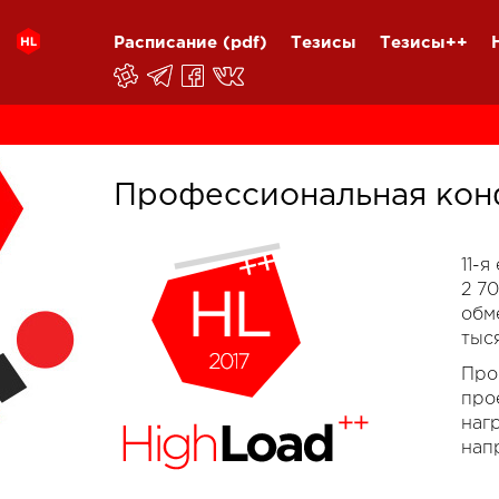
Расписание
(pdf)
Тезисы
Тезисы++
Профессиональная кон
11-
2 7
обм
тыс
Про
про
наг
нап