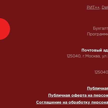
РИТ++
,
De
Бухгал
Программн
Почтовый ад
125040, г.Москва, ул
125040,
Публичная
Публичная оферта на персо
Соглашение на обработку персон