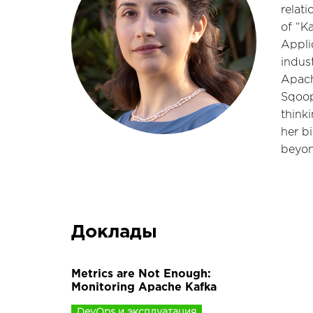
relat
of “K
Appli
indus
Apach
Sqoop
think
her bi
beyon
Доклады
Metrics are Not Enough:
Monitoring Apache Kafka
DevOps и эксплуатация