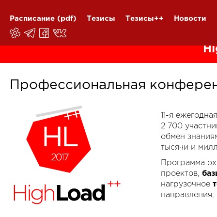
Расписание
(pdf)
Тезисы
Тезисы++
Новости
Hi
Профессиональная конферен
11-я ежегодн
2 700 участн
обмен знания
тысячи и мил
Программа ох
проектов,
баз
нагрузочное
направления,