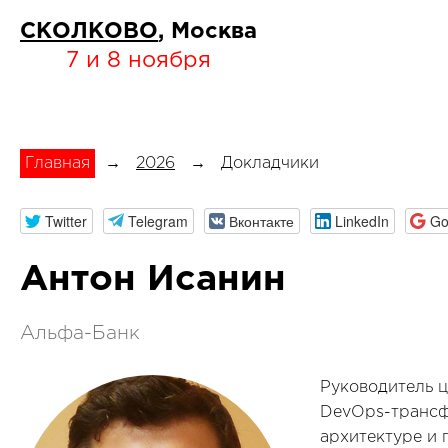
СКОЛКОВО
, Москва
7 и 8 ноября
Главная
→
2026
→
Докладчики
Twitter
Telegram
Вконтакте
LinkedIn
Go
Антон Исанин
Альфа-Банк
Руководитель ц
DevOps-трансф
архитектуре и