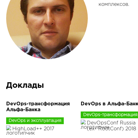
комплексов.
Доклады
DevOps-трансформация
DevOps в Альфа-Бан
Альфа-Банка
DevOps-трансформация
DevOps и эксплуатация
DevOpsConf Russia
HighLoad++ 2017
(ex- RootConf) 2018