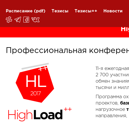
Расписание
(pdf)
Тезисы
Тезисы++
Новости
Hi
Профессиональная конферен
11-я ежегодн
2 700 участн
обмен знания
тысячи и мил
Программа ох
проектов,
баз
нагрузочное
направления,