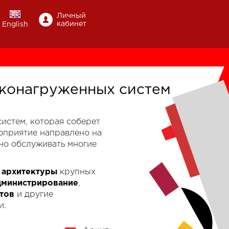
Личный
кабинет
English
конагруженных систем
-систем, которая соберет
роприятие направлено на
но обслуживать многие
к
архитектуры
крупных
дминистрирование
,
тов
и другие
и.