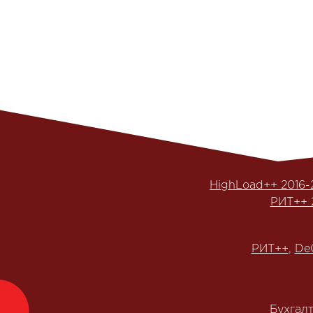
HighLoad++ 2016-
РИТ++ 
РИТ++
,
De
Бухгал