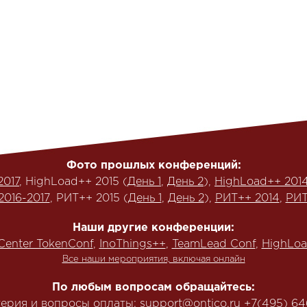
Фото прошлых конференций:
2017
, HighLoad++ 2015 (
День 1
,
День 2
),
HighLoad++ 201
2016-2017
, РИТ++ 2015 (
День 1
,
День 2
),
РИТ++ 2014
,
РИТ
Наши другие конференции:
Center TokenConf
,
InoThings++
,
TeamLead Conf
,
HighLoa
Все наши мероприятия, включая онлайн
По любым вопросам обращайтесь:
терия и вопросы оплаты:
support@ontico.ru
+7(495) 64