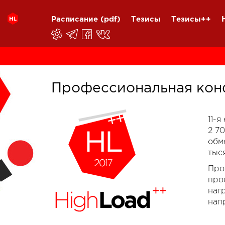
Расписание
(pdf)
Тезисы
Тезисы++
Профессиональная кон
11-
2 7
обм
тыс
Про
про
наг
нап