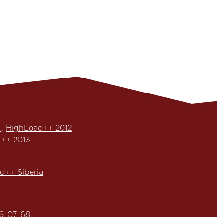
4
,
HighLoad++ 2012
++ 2013
d++ Siberia
6-07-68