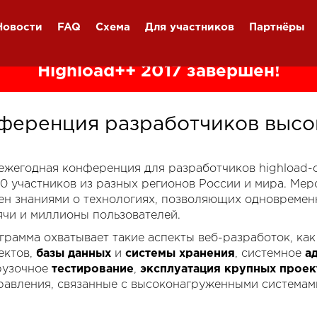
Новости
FAQ
Схема
Для участников
Партнёры
Highload++ 2017 завершён!
ференция разработчиков высо
я ежегодная конференция для разработчиков highload
00 участников из разных регионов России и мира. Ме
ен знаниями о технологиях, позволяющих одновремен
ячи и миллионы пользователей.
грамма охватывает такие аспекты веб-разработок, ка
ектов,
базы данных
и
системы хранения
, системное
а
рузочное
тестирование
,
эксплуатация крупных проек
равления, связанные с высоконагруженными системам