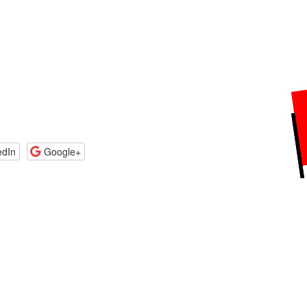
edIn
Google+