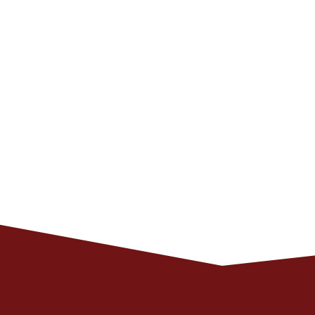
Программный комит
Органи
Почтовый адрес для о
125040, г.Москва, ул.Нижняя, д
125040, Москва, Н
‭Ирина Мат
Публичная оферта 
Публичная оферта на персональную т
Соглашение на обработку персональных да