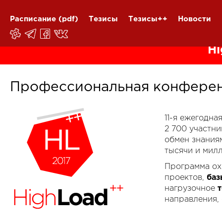
Расписание
(pdf)
Тезисы
Тезисы++
Новости
Hi
Профессиональная конферен
11-я ежегодн
2 700 участн
обмен знания
тысячи и мил
Программа ох
проектов,
баз
нагрузочное
направления,