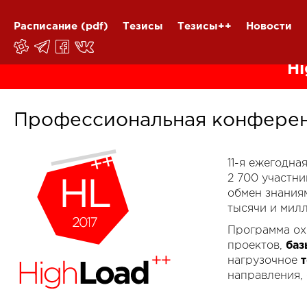
Расписание
(pdf)
Тезисы
Тезисы++
Новости
Hi
Профессиональная конферен
11-я ежегодн
2 700 участн
обмен знания
тысячи и мил
Программа ох
проектов,
баз
нагрузочное
направления,