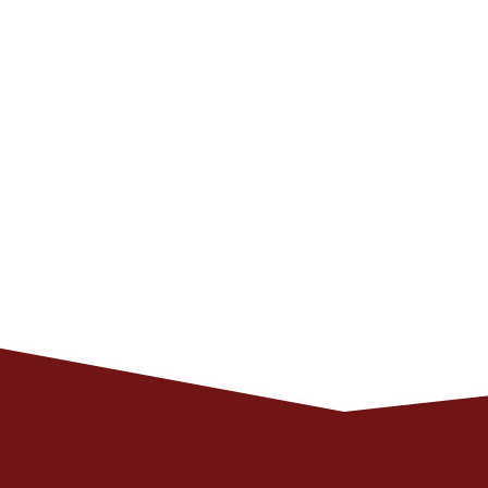
Программный комит
Органи
Почтовый адрес для о
125040, г.Москва, ул.Нижняя, д
125040, Москва, Н
‭Ирина Мат
Публичная оферта 
Публичная оферта на персональную т
Соглашение на обработку персональных да