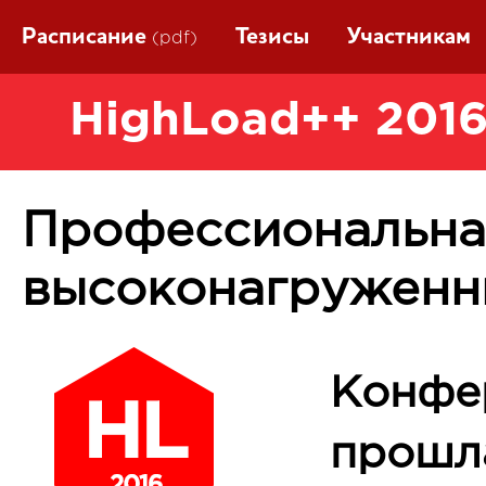
Расписание
Тезисы
Участникам
(pdf)
HighLoad++ 2016
Профессиональна
высоконагруженн
Конфе
прошла