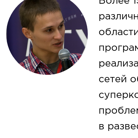
Более 1
различ
област
програ
реализ
сетей 
суперк
пробле
в разве