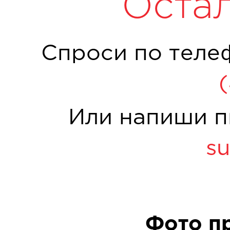
Оста
Спроси по теле
Или напиши п
su
Фото п