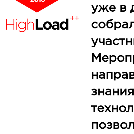
уже в 
собра
участн
Мероп
направ
знания
технол
позво