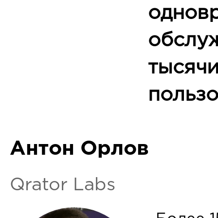
однов
обслу
тысяч
пользо
Антон Орлов
Qrator Labs