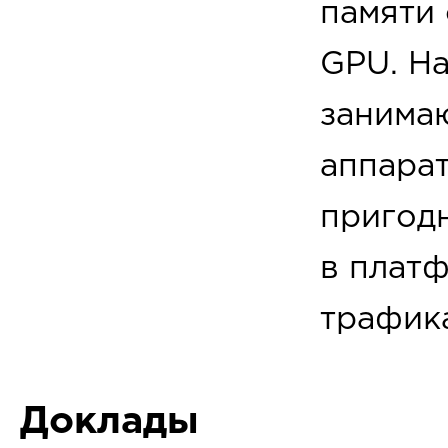
памяти
GPU. Н
занима
аппара
пригод
в плат
трафика
Доклады