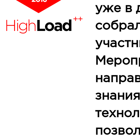
уже в 
собра
участн
Мероп
направ
знания
технол
позво