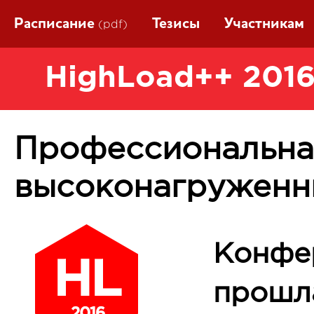
Расписание
Тезисы
Участникам
(pdf)
HighLoad++ 2016
Профессиональна
высоконагруженн
Конфе
прошла