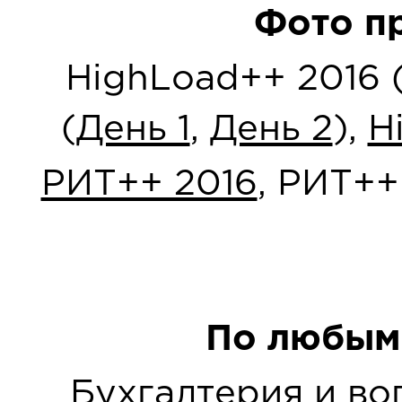
Фото п
HighLoad++ 2016 
(
День 1
,
День 2
),
H
РИТ++ 2016
, РИТ++
По любым
Бухгалтерия и в