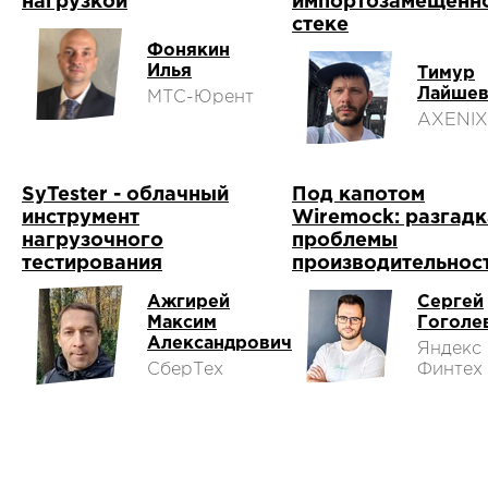
нагрузкой
импортозамещенн
стеке
Фонякин
Илья
Тимур
Лайше
МТС-Юрент
AXENIX
SyTester - облачный
Под капотом
инструмент
Wiremock: разгадк
нагрузочного
проблемы
тестирования
производительнос
Ажгирей
Сергей
Максим
Гоголе
Александрович
Яндекс
СберТех
Финтех