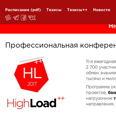
Расписание
(pdf)
Тезисы
Тезисы++
Новости
Hi
Профессиональная конферен
11-я ежегодн
2 700 участн
обмен знания
тысячи и мил
Программа ох
проектов,
баз
нагрузочное
направления,